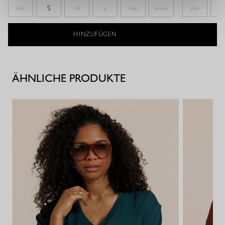
XS
S
M
L
XL
XXL
XS
S
HINZUFÜGEN
ÄHNLICHE PRODUKTE