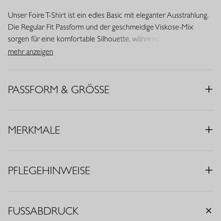
Unser Foire T-Shirt ist ein edles Basic mit eleganter Ausstrahlung.
Die Regular Fit Passform und der geschmeidige Viskose-Mix
sorgen für eine komfortable Silhouette, während die
Dreiviertelärmel und der Rundhalsausschnitt dem Design einen
mehr anzeigen
zeitlosen Charakter verleihen. In der Farbe Ecru ist dieses Modell
ein vielseitiges Essential für jeden Tag.
PASSFORM & GRÖSSE
• Farbe: Ecru
• Regular Fit
• Rundhalsausschnitt
MERKMALE
• Dreiviertelärmel
• Material: Viskose-Mix (69% Viskose, 25% Polyamid, 6% Elasthan)
PFLEGEHINWEISE
FUSSABDRUCK