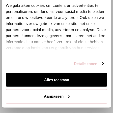
We gebruiken cookies om content en advertenties te
ANNELOES
personaliseren, om functies voor social media te bieden
en om ons websiteverkeer te analyseren. Ook delen we
Es scheint, dass du uns von einem anderen Land aus
informatie over uw gebruik van onze site met onze
besuchst.
partners voor social media, adverteren en analyse. Deze
partners kunnen deze gegevens combineren met andere
Bist du am richtigen Ort?
informatie die u aan ze heeft verstrekt of die ze hebben
verzameld op basis van uw gebruik van hun services.
Zur niederländischen Seite wechseln
Details tonen
Hier bleiben
Alles toestaan
FLAIR BND DENIM TROUSERS - DENIM LIGHT
LINDY SHORT
159,95 €
109,95 €
Aanpassen