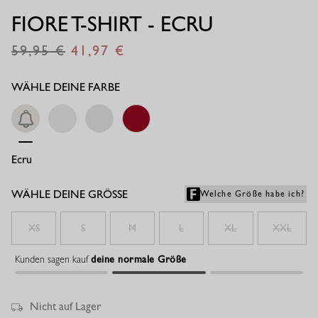
FIORE T-SHIRT - ECRU
59,95
41,97
€
€
WÄHLE DEINE FARBE
Ecru
White
White
Ruby Red
WÄHLE DEINE GRÖSSE
Welche Größe habe ich?
XS
S
M
L
XL
XXL
Kunden sagen kauf
deine normale Größe
Nicht auf Lager