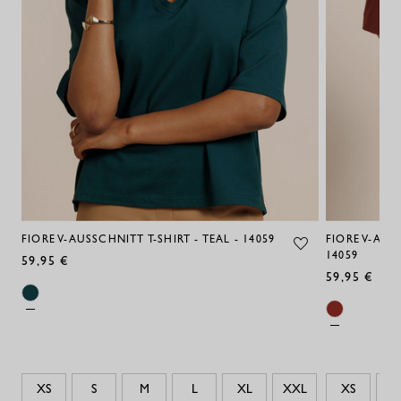
FIORE V-AUSSCHNITT T-SHIRT - TEAL - 14059
FIORE V-AUS
14059
59,95 €
59,95 €
XS
S
M
L
XL
XXL
XS
S