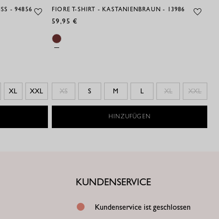
S - 94856
FIORE T-SHIRT - KASTANIENBRAUN - 13986
59,95 €
XL
XXL
XS
S
M
L
XL
XXL
HINZUFÜGEN
KUNDENSERVICE
Kundenservice ist geschlossen