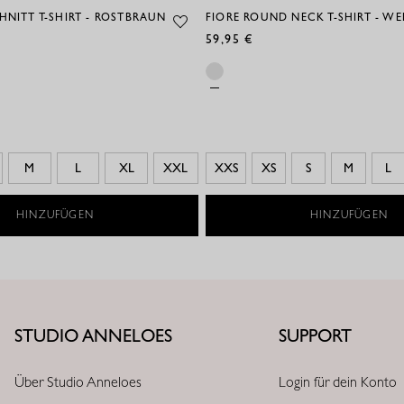
HNITT T-SHIRT - ROSTBRAUN
FIORE ROUND NECK T-SHIRT - WEIS
59,95 €
M
L
XL
XXL
XXS
XS
S
M
L
HINZUFÜGEN
HINZUFÜGEN
STUDIO ANNELOES
SUPPORT
Über Studio Anneloes
Login für dein Konto