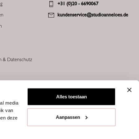
ng
+31 (0)20 - 6690067
en
kundenservice@studioanneloes.de
en
n & Datenschutz
Alles toestaan
ial media
ik van
Aanpassen
nen deze
STUDIO ANNELOES © 2026