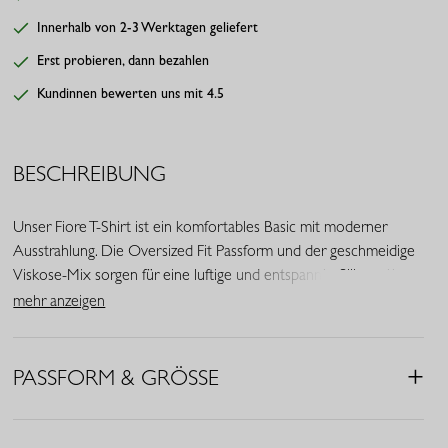
Innerhalb von 2-3 Werktagen geliefert
Erst probieren, dann bezahlen
Kundinnen bewerten uns mit 4.5
BESCHREIBUNG
Unser Fiore T-Shirt ist ein komfortables Basic mit moderner
Ausstrahlung. Die Oversized Fit Passform und der geschmeidige
Viskose-Mix sorgen für eine luftige und entspannte Silhouette.
Der Rundhalsausschnitt und die Dreiviertelärmel verleihen dem
mehr anzeigen
Design eine zeitlose und vielseitige Optik. In der Farbe rubinrot
setzt du ganz einfach einen kraftvollen Akzent in deinem Outfit.
PASSFORM & GRÖSSE
• Farbe: Rubinrot
• Oversized Fit
• Rundhalsausschnitt