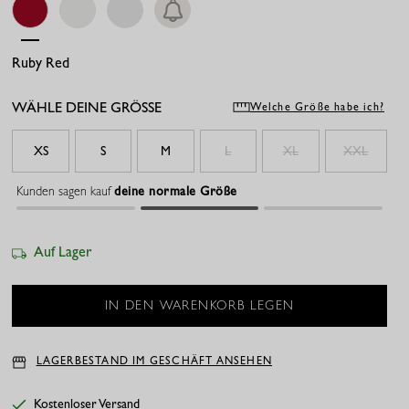
Ruby Red
White
White
Ecru
WÄHLE DEINE GRÖSSE
Welche Größe habe ich?
XS
S
M
L
XL
XXL
Kunden sagen kauf
deine normale Größe
Auf Lager
LAGERBESTAND IM GESCHÄFT ANSEHEN
Kostenloser Versand