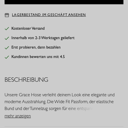
LAGERBESTAND IM GESCHÄFT ANSEHEN
Kostenloser Versand
Innerhalb von 2-3 Werktagen geliefert
Erst probieren, dann bezahlen
Kundinnen bewerten uns mit 4.5
BESCHREIBUNG
Unsere Grace Hose verleiht deinem Look eine elegante und
moderne Ausstrahlung. Die Wide Fit Passform, der elastische
Bund und der Tunnelzug sorgen für eine entspannte Silhouette
mit femininer Note. In der Farbe Schwarz bildet diese Hose eine
mehr anzeigen
stilvolle Basis für jede Garderobe.