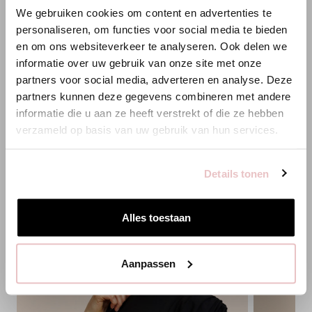
We gebruiken cookies om content en advertenties te
ANNELOES
XS
S
M
L
XL
XXL
XS
S
personaliseren, om functies voor social media te bieden
en om ons websiteverkeer te analyseren. Ook delen we
Es scheint, dass du uns von einem anderen Land aus
informatie over uw gebruik van onze site met onze
HINZUFÜGEN
besuchst.
partners voor social media, adverteren en analyse. Deze
partners kunnen deze gegevens combineren met andere
Bist du am richtigen Ort?
informatie die u aan ze heeft verstrekt of die ze hebben
PASSENDE PRODUKTE
verzameld op basis van uw gebruik van hun services.
Zur niederländischen Seite wechseln
Details tonen
Hier bleiben
Alles toestaan
Aanpassen