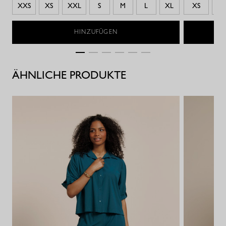
XXS
XS
XXL
S
M
L
XL
XS
S
HINZUFÜGEN
ÄHNLICHE PRODUKTE