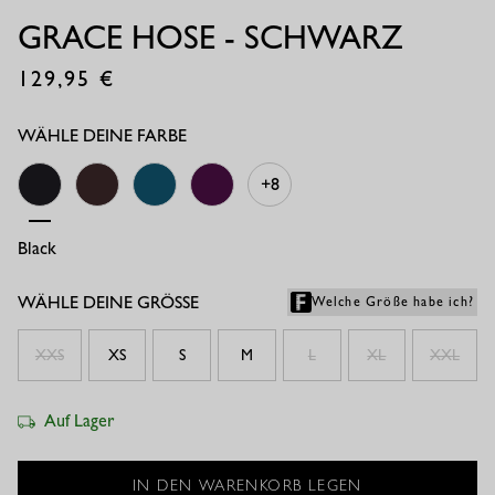
GRACE HOSE - SCHWARZ
129,95
€
WÄHLE DEINE FARBE
+8
Black
Espresso/kit
Teal
Plum
WÄHLE DEINE GRÖSSE
Welche Größe habe ich?
XXS
XS
S
M
L
XL
XXL
Auf Lager