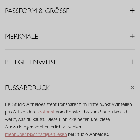
• Farbe: Schwarz
PASSFORM & GRÖSSE
• Wide Fit
• Tunnelzug
• Elastischer Bund
MERKMALE
• Eingrifftaschen
• Material: Medium Travelstoff (75% Polyamid, 25% Elasthan)
• Innenbeinlänge: 81 cm (Längenmaß 32)
PFLEGEHINWEISE
Travelstoff ist ein komfortabler, pflegeleichter Stretchstoff, der
kaum knittert und lange schön bleibt. Travelstoff Medium hat eine
raffinierte mittlere Stoffdicke und bietet eine ausgewogene
FUSSABDRUCK
Balance zwischen Stabilität und Geschmeidigkeit. Der Stoff trägt
sich angenehm, verleiht ausreichend Body und behält zuverlässig
Bei Studio Anneloes steht Transparenz im Mittelpunkt. Wir teilen
seine Passform. Eine vielseitige Qualität mit eleganter
pro Artikel den
Footprint
vom Rohstoff bis zum Shop, damit du
Ausstrahlung.
weißt, was du kaufst. Diese Einblicke helfen uns, diese
Auswirkungen kontinuierlich zu senken.
Mehr über Nachhaltigkeit lesen
bei Studio Anneloes.