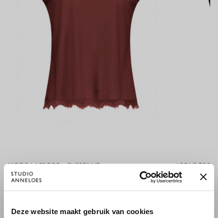
MITZIE LACE TOP - CHESTNUT
LEONE TOP -
79,95 €
99,95 €
×
Deze website maakt gebruik van cookies
WILLKOMMEN BEI STUDIO