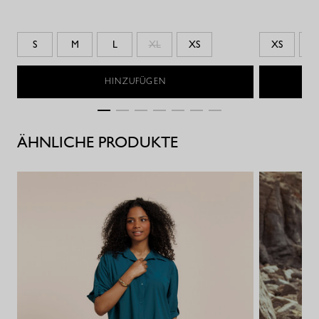
S
M
L
XL
XS
XS
S
HINZUFÜGEN
ÄHNLICHE PRODUKTE