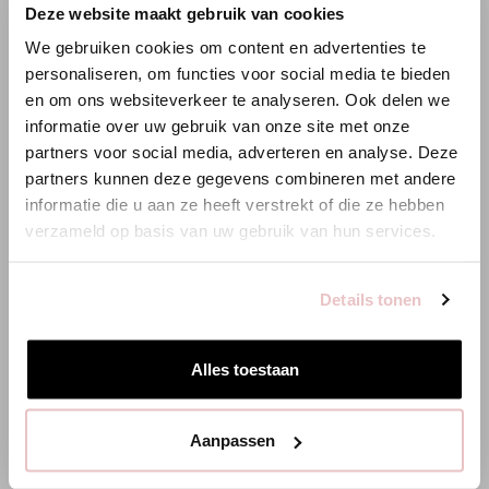
×
Deze website maakt gebruik van cookies
WILLKOMMEN BEI STUDIO
We gebruiken cookies om content en advertenties te
ANNELOES
personaliseren, om functies voor social media te bieden
en om ons websiteverkeer te analyseren. Ook delen we
XS
S
M
L
XL
Es scheint, dass du uns von einem anderen Land aus
informatie over uw gebruik van onze site met onze
besuchst.
partners voor social media, adverteren en analyse. Deze
HINZUFÜGEN
partners kunnen deze gegevens combineren met andere
Bist du am richtigen Ort?
informatie die u aan ze heeft verstrekt of die ze hebben
verzameld op basis van uw gebruik van hun services.
Zur niederländischen Seite wechseln
PASSENDE PRODUKTE
Details tonen
Hier bleiben
Alles toestaan
Aanpassen