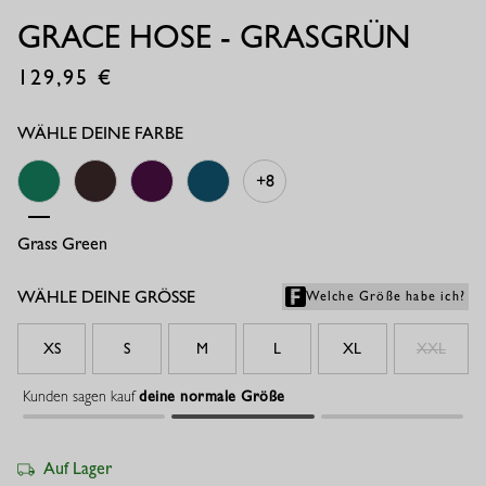
GRACE HOSE - GRASGRÜN
129,95
€
WÄHLE DEINE FARBE
+8
Grass Green
Espresso/kit
Plum
Teal
WÄHLE DEINE GRÖSSE
Welche Größe habe ich?
XS
S
M
L
XL
XXL
Kunden sagen kauf
deine normale Größe
Auf Lager