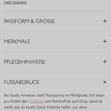
mehr anzeigen
frischen Farbe Grasgrün. Der elastische Bund mit Tunnelzug und
der Medium Travelstoff sorgen für hohen Tragekomfort und eine
gepflegte Ausstrahlung.
PASSFORM & GRÖSSE
• Farbe: Grasgrün
• Passform: Regular Fit
MERKMALE
• Elastischer Bund
• Tunnelzug
• Eingrifftaschen
• Knitterarm
PFLEGEHINWEISE
• Komfortabler Stretch
• Material: Medium Travelstoff (75% Polyamid, 25% Elasthan)
• Schrittlänge: 81 cm (Längenmaß 32)
FUSSABDRUCK
Travelstoff ist ein komfortabler, pflegeleichter Stretchstoff, der
kaum knittert und lange schön bleibt. Travelstoff Medium hat eine
Bei Studio Anneloes steht Transparenz im Mittelpunkt. Wir teilen
raffinierte mittlere Stoffdicke und bietet eine ausgewogene
pro Artikel den
Footprint
vom Rohstoff bis zum Shop, damit du
Balance zwischen Stabilität und Geschmeidigkeit. Der Stoff trägt
weißt, was du kaufst. Diese Einblicke helfen uns, diese