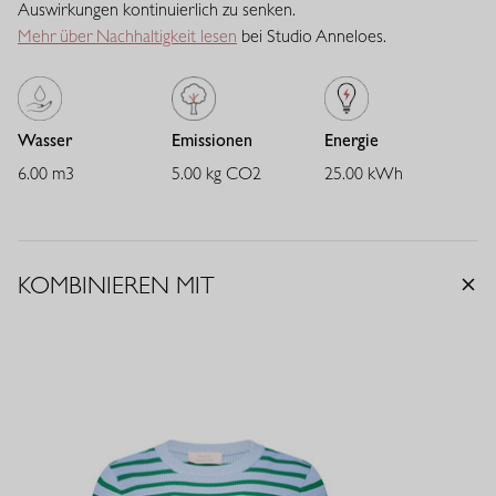
sich angenehm, verleiht ausreichend Body und behält zuverlässig
Auswirkungen kontinuierlich zu senken.
seine Passform. Eine vielseitige Qualität mit eleganter
Mehr über Nachhaltigkeit lesen
bei Studio Anneloes.
Ausstrahlung.
Wasser
Emissionen
Energie
6.00 m3
5.00 kg CO2
25.00 kWh
KOMBINIEREN MIT