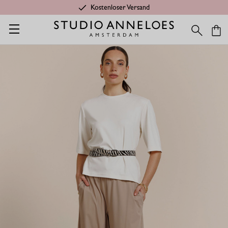
Kostenloser Versand
Startseite
Shop
Kategorien
Letzte Chance
Grace hose - l