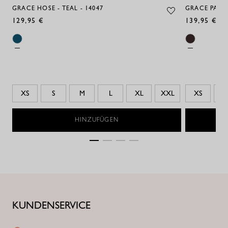
GRACE HOSE - TEAL - 14047
GRACE PAISL
129,95 €
139,95 €
XS
S
M
L
XL
XXL
XS
S
HINZUFÜGEN
KUNDENSERVICE