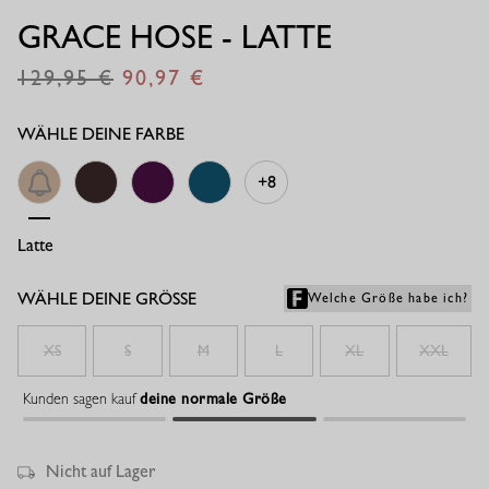
GRACE HOSE - LATTE
129,95
90,97
€
€
WÄHLE DEINE FARBE
+8
Latte
Espresso/kit
Plum
Teal
WÄHLE DEINE GRÖSSE
Welche Größe habe ich?
XS
S
M
L
XL
XXL
Kunden sagen kauf
deine normale Größe
Nicht auf Lager