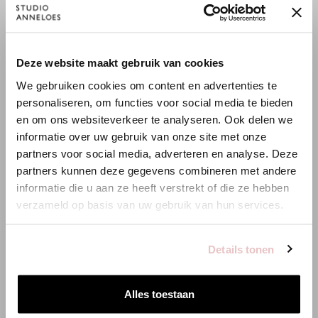
Balance zwischen Stabilität und Geschmeidigkeit. Der Stoff trägt
Bei Studio Anneloes steht Transparenz im Mittelpunkt. Wir teilen
sich angenehm, verleiht ausreichend Body und behält zuverlässig
pro Artikel den
Footprint
vom Rohstoff bis zum Shop, damit du
seine Passform. Eine vielseitige Qualität mit eleganter
weißt, was du kaufst. Diese Einblicke helfen uns, diese
Ausstrahlung.
×
Deze website maakt gebruik van cookies
WILLKOMMEN BEI STUDIO
Auswirkungen kontinuierlich zu senken.
We gebruiken cookies om content en advertenties te
ANNELOES
Mehr über Nachhaltigkeit lesen
bei Studio Anneloes.
personaliseren, om functies voor social media te bieden
en om ons websiteverkeer te analyseren. Ook delen we
Es scheint, dass du uns von einem anderen Land aus
informatie over uw gebruik van onze site met onze
besuchst.
partners voor social media, adverteren en analyse. Deze
Wasser
Emissionen
Energie
partners kunnen deze gegevens combineren met andere
6.00 m3
5.00 kg CO2
25.00 kWh
Bist du am richtigen Ort?
informatie die u aan ze heeft verstrekt of die ze hebben
verzameld op basis van uw gebruik van hun services.
Zur niederländischen Seite wechseln
ÄHNLICHE PRODUKTE
Details tonen
Hier bleiben
Alles toestaan