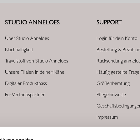
STUDIO ANNELOES
SUPPORT
Über Studio Anneloes
Login für dein Konto
Nachhaltigkeit
Bestellung & Bezahlu
Travelstoff von Studio Anneloes
Rücksendung anmeld
Unsere Filialen in deiner Nähe
Häufig gestellte Frag
Digitaler Produktpass
Größenberatung
Für Vertriebspartner
Pflegehinweise
Geschäftsbedingunge
Impressum
ik van cookies