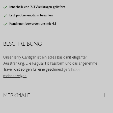
Innerhalb von 2-3 Werktagen geliefert
Erst probieren, dann bezahlen
Kundinnen bewerten uns mit 4.5
BESCHREIBUNG
Unser Jerry Cardigan ist ein edles Basic mit eleganter
Ausstrahlung. Die Regular Fit Passform und das angenehme
Travel Knit sorgen für eine geschmeidige Silhouette mit feinem
Stretch. Die goldenen Knöpfe verleihen dieser Strickjacke in der
mehr anzeigen
weichen Farbe Latte eine luxuriöse und feminine Note.
• Farbe: Latte
MERKMALE
• Regular Fit
• Rundhalsausschnitt
• Lange Ärmel