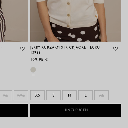
 -
JERRY KURZARM STRICKJACKE - ECRU -
13988
109,95 €
XL
XXL
XS
S
M
L
XL
HINZUFÜGEN