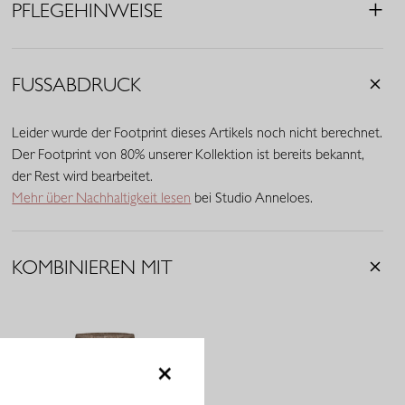
PFLEGEHINWEISE
• Goldene Knöpfe
• Material: Travel Knit (70% Viskose (EcoVero), 30% Polyamid)
FUSSABDRUCK
Leider wurde der Footprint dieses Artikels noch nicht berechnet.
Der Footprint von 80% unserer Kollektion ist bereits bekannt,
der Rest wird bearbeitet.
Mehr über Nachhaltigkeit lesen
bei Studio Anneloes.
KOMBINIEREN MIT
×