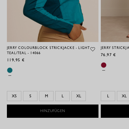
JERRY COLOURBLOCK STRICKJACKE - LIGHT
JERRY STRICKJ
TEAL/TEAL - 14066
76,97 €
119,95 €
XS
S
M
L
XL
L
XL
HINZUFÜGEN