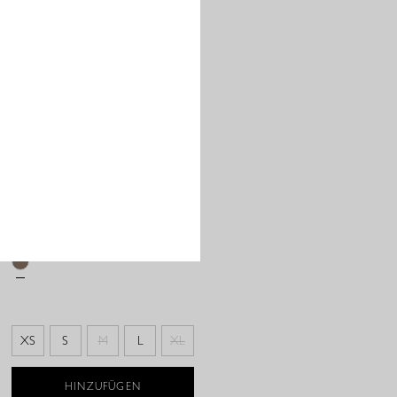
LEXIE DENIM TROUSERS -
LATTE
97,97 €
XS
S
M
L
XL
HINZUFÜGEN