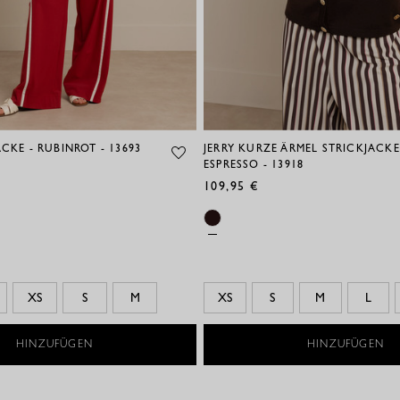
ACKE - RUBINROT - 13693
JERRY KURZE ÄRMEL STRICKJACKE
ESPRESSO - 13918
109,95 €
XS
S
M
XS
S
M
L
HINZUFÜGEN
HINZUFÜGEN