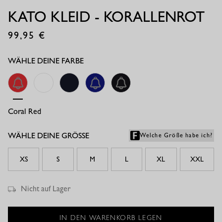
KATO KLEID - KORALLENROT
99,95
€
WÄHLE DEINE FARBE
Coral Red
Chestnut
Dark Blue
Electric Blue
Black
WÄHLE DEINE GRÖSSE
Welche Größe habe ich?
XS
S
M
L
XL
XXL
Nicht auf Lager