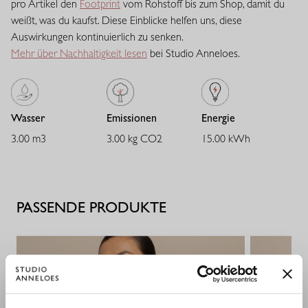
pro Artikel den
Footprint
vom Rohstoff bis zum Shop, damit du
seine Passform. Eine vielseitige Qualität mit eleganter
weißt, was du kaufst. Diese Einblicke helfen uns, diese
Ausstrahlung.
Auswirkungen kontinuierlich zu senken.
Mehr über Nachhaltigkeit lesen
bei Studio Anneloes.
Wasser
Emissionen
Energie
3.00 m3
3.00 kg CO2
15.00 kWh
PASSENDE PRODUKTE