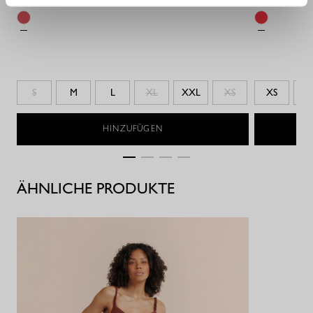
S
M
L
XL
XXL
XS
XS
S
HINZUFÜGEN
ÄHNLICHE PRODUKTE