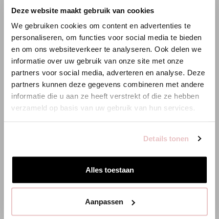
×
Deze website maakt gebruik van cookies
WILLKOMMEN BEI STUDIO
We gebruiken cookies om content en advertenties te
ANNELOES
personaliseren, om functies voor social media te bieden
en om ons websiteverkeer te analyseren. Ook delen we
Es scheint, dass du uns von einem anderen Land aus
informatie over uw gebruik van onze site met onze
besuchst.
partners voor social media, adverteren en analyse. Deze
partners kunnen deze gegevens combineren met andere
Bist du am richtigen Ort?
informatie die u aan ze heeft verstrekt of die ze hebben
verzameld op basis van uw gebruik van hun services.
Zur niederländischen Seite wechseln
Details tonen
Hier bleiben
Alles toestaan
Aanpassen
CLOUD TOP - KORALLENROT - 13820
MARLY TOP -
59,95 €
89,95 €