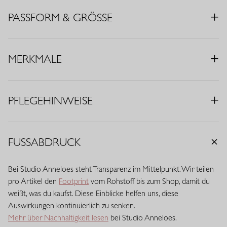
Eleganz.
PASSFORM & GRÖSSE
• Farbe: Dunkelblau
• Regular Fit
• Wickeloptik
MERKMALE
• Geflochtene Träger
• Ziernähte
• Stoff aus Italien
PFLEGEHINWEISE
• Material: Medium Travelstoff (75% Polyamid, 25% Elasthan)
Travelstoff ist ein komfortabler, pflegeleichter Stretchstoff, der
kaum knittert und lange schön bleibt. Travelstoff Medium hat eine
FUSSABDRUCK
raffinierte mittlere Stoffdicke und bietet eine ausgewogene
Balance zwischen Stabilität und Geschmeidigkeit. Der Stoff trägt
Bei Studio Anneloes steht Transparenz im Mittelpunkt. Wir teilen
sich angenehm, verleiht ausreichend Body und behält zuverlässig
pro Artikel den
Footprint
vom Rohstoff bis zum Shop, damit du
seine Passform. Eine vielseitige Qualität mit eleganter
weißt, was du kaufst. Diese Einblicke helfen uns, diese
Ausstrahlung.
Auswirkungen kontinuierlich zu senken.
Mehr über Nachhaltigkeit lesen
bei Studio Anneloes.