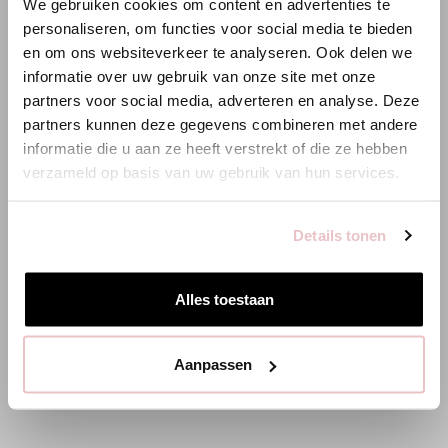
We gebruiken cookies om content en advertenties te
ANNELOES
personaliseren, om functies voor social media te bieden
en om ons websiteverkeer te analyseren. Ook delen we
Es scheint, dass du uns von einem anderen Land aus
informatie over uw gebruik van onze site met onze
besuchst.
partners voor social media, adverteren en analyse. Deze
partners kunnen deze gegevens combineren met andere
Bist du am richtigen Ort?
informatie die u aan ze heeft verstrekt of die ze hebben
verzameld op basis van uw gebruik van hun services.
Zur niederländischen Seite wechseln
Details tonen
Hier bleiben
Alles toestaan
BIBI CARDIGAN - DUNKELBLAU - 91545
LEONA TOP 
139,95 €
89,95 €
Aanpassen