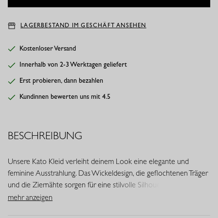
LAGERBESTAND IM GESCHÄFT ANSEHEN
Kostenloser Versand
Innerhalb von 2-3 Werktagen geliefert
Erst probieren, dann bezahlen
Kundinnen bewerten uns mit 4.5
BESCHREIBUNG
Unsere Kato Kleid verleiht deinem Look eine elegante und
feminine Ausstrahlung. Das Wickeldesign, die geflochtenen Träger
und die Ziernähte sorgen für eine stilvolle Silhouette. Dieses
Modell ist Teil der Jubiläumskollektion zum 20 jährigen Bestehen
mehr anzeigen
von Studio Anneloes und verbindet Komfort mit zeitloser