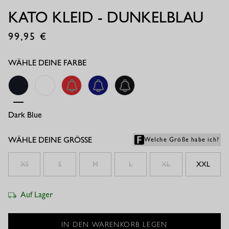
KATO KLEID - DUNKELBLAU
99,95
€
WÄHLE DEINE FARBE
Dark Blue
Chestnut
Coral Red
Electric Blue
Black
WÄHLE DEINE GRÖSSE
Welche Größe habe ich?
XS
S
M
L
XL
XXL
Auf Lager