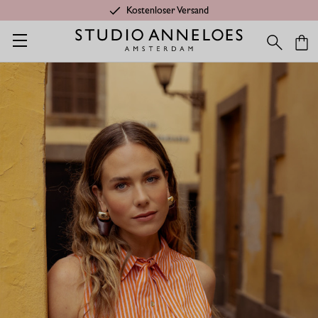
Kostenloser Versand
Startseite
Ambitious gift
Kimmy Gestreift Popeline Bluse - o