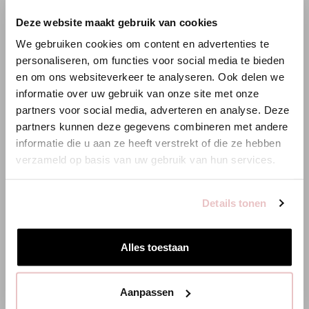
×
Deze website maakt gebruik van cookies
WILLKOMMEN BEI STUDIO
We gebruiken cookies om content en advertenties te
ANNELOES
personaliseren, om functies voor social media te bieden
en om ons websiteverkeer te analyseren. Ook delen we
Es scheint, dass du uns von einem anderen Land aus
informatie over uw gebruik van onze site met onze
besuchst.
partners voor social media, adverteren en analyse. Deze
partners kunnen deze gegevens combineren met andere
Bist du am richtigen Ort?
informatie die u aan ze heeft verstrekt of die ze hebben
verzameld op basis van uw gebruik van hun services.
Zur niederländischen Seite wechseln
Details tonen
Hier bleiben
Alles toestaan
HALLIE WAFFLE JACKET - ORCHID ORANGE
GRACE ZEBRA
Aanpassen
139,95 €
139,95 €