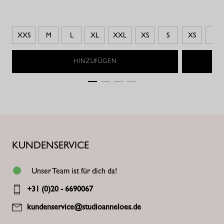
XXS
M
L
XL
XXL
XS
S
XS
S
HINZUFÜGEN
KUNDENSERVICE
Unser Team ist für dich da!
+31 (0)20 - 6690067
kundenservice@studioanneloes.de