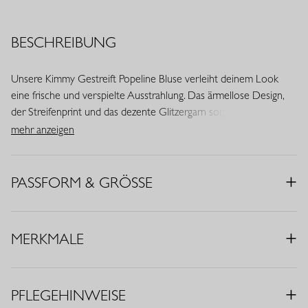
BESCHREIBUNG
Unsere Kimmy Gestreift Popeline Bluse verleiht deinem Look
eine frische und verspielte Ausstrahlung. Das ärmellose Design,
der Streifenprint und das dezente Glitzergarn sorgen für eine
moderne und feminine Optik. Die Kombination aus
mehr anzeigen
Orchideenorange und Pop Pink wirkt auffällig und stilvoll zugleich.
• Farben: Orchideenorange, Pop Pink
PASSFORM & GRÖSSE
• Muster: Gestreift
• Regular Fit
• Ärmellos
MERKMALE
• Klassischer Kragen
• Knopfleiste
• Glitzergarn
PFLEGEHINWEISE
• Material: Baumwollmix (83% Viskose, 16% Polyamid, 1%