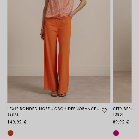
LEXIE BONDED HOSE - ORCHIDEENORANGE -
CITY BERMU
13873
13801
149,95 €
89,95 €