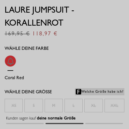
LAURE JUMPSUIT -
KORALLENROT
169,95
118,97
€
€
WÄHLE DEINE FARBE
Coral Red
WÄHLE DEINE GRÖSSE
Welche Größe habe ich?
XS
S
M
L
XL
XXL
Kunden sagen kauf
deine normale Größe