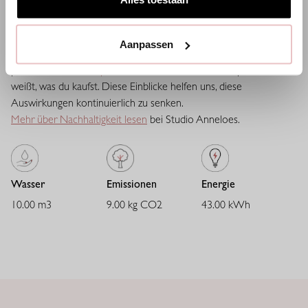
der
kaum
knittert
und
lange
schön
bleibt
.
Travelstoff
Heavy
überzeu
FUSSABDRUCK
Der
Stoff
fällt
kraftvoll
und
elegant,
fühlt
sich
robust
an
und
bleibt
be
Aanpassen
Bei Studio Anneloes steht Transparenz im Mittelpunkt. Wir teilen
pro Artikel den
Footprint
vom Rohstoff bis zum Shop, damit du
weißt, was du kaufst. Diese Einblicke helfen uns, diese
Auswirkungen kontinuierlich zu senken.
Mehr über Nachhaltigkeit lesen
bei Studio Anneloes.
Wasser
Emissionen
Energie
10.00 m3
9.00 kg CO2
43.00 kWh