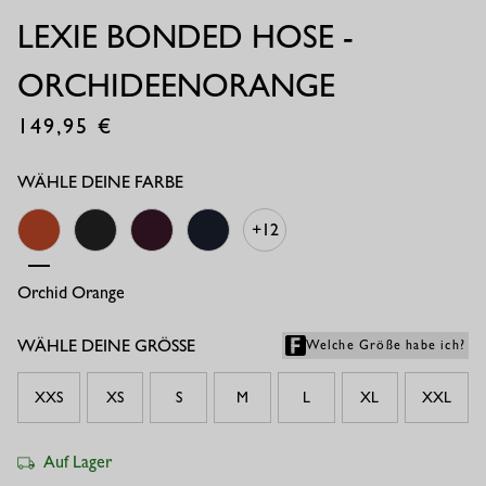
LEXIE BONDED HOSE -
ORCHIDEENORANGE
149,95
€
WÄHLE DEINE FARBE
+12
Orchid Orange
Schwarz
Blackberry
Dunkelblau
WÄHLE DEINE GRÖSSE
Welche Größe habe ich?
XXS
XS
S
M
L
XL
XXL
Auf Lager