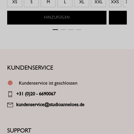
XS
S
M
L
XL
XXL
XXS
XS
HINZUFÜGEN
KUNDENSERVICE
Kundenservice ist geschlossen
+31 (0)20 - 6690067
kundenservice@studioanneloes.de
SUPPORT