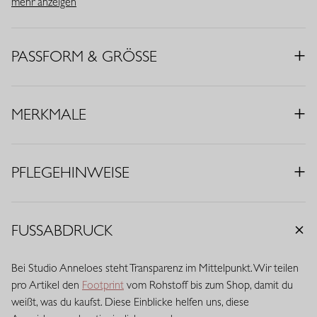
während klassische Details dem Design eine moderne
mehr anzeigen
Ausstrahlung verleihen.
• Farbe: Orchideenorange
PASSFORM & GRÖSSE
• Passform: Wide Fit
• Gürtelschlaufen
• Eingrifftaschen
MERKMALE
• Elastischer Bund
• Material: Travel Bonded (73% Polyamid, 27% Elasthan)
• Schrittlänge: 82 cm (Längenmaß 32)
PFLEGEHINWEISE
Travelstoff ist ein komfortabler, pflegeleichter Stretchstoff, der
kaum knittert und lange schön bleibt. Travelstoff Bonded hat eine
feste, kompakte Struktur und bietet extra Formstabilität. Der Stoff
FUSSABDRUCK
fühlt sich glatt und kraftvoll an und sorgt für eine elegante, cleane
Silhouette.
Bei Studio Anneloes steht Transparenz im Mittelpunkt. Wir teilen
pro Artikel den
Footprint
vom Rohstoff bis zum Shop, damit du
weißt, was du kaufst. Diese Einblicke helfen uns, diese