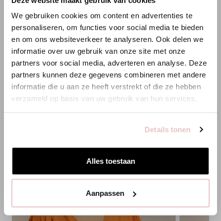
×
WILLKOMMEN BEI STUDIO
We gebruiken cookies om content en advertenties te
ANNELOES
personaliseren, om functies voor social media te bieden
en om ons websiteverkeer te analyseren. Ook delen we
XS
S
M
L
XL
XXL
XS
S
Es scheint, dass du uns von einem anderen Land aus
informatie over uw gebruik van onze site met onze
besuchst.
partners voor social media, adverteren en analyse. Deze
HINZUFÜGEN
partners kunnen deze gegevens combineren met andere
Bist du am richtigen Ort?
informatie die u aan ze heeft verstrekt of die ze hebben
verzameld op basis van uw gebruik van hun services.
Zur niederländischen Seite wechseln
PASSENDE PRODUKTE
Details tonen
Hier bleiben
Alles toestaan
Aanpassen