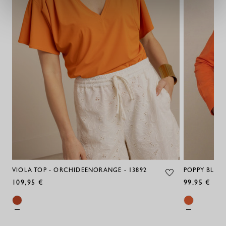
VIOLA TOP - ORCHIDEENORANGE - 13892
POPPY BLUS
109,95 €
99,95 €