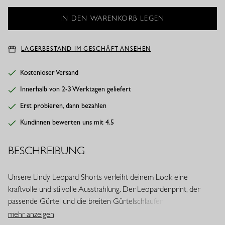
LAGERBESTAND IM GESCHÄFT ANSEHEN
Kostenloser Versand
Innerhalb von 2-3 Werktagen geliefert
Erst probieren, dann bezahlen
Kundinnen bewerten uns mit 4.5
BESCHREIBUNG
Unsere Lindy Leopard Shorts verleiht deinem Look eine
kraftvolle und stilvolle Ausstrahlung. Der Leopardenprint, der
passende Gürtel und die breiten Gürtelschlaufen sorgen für eine
moderne und feminine Note. Dank des festen Heavy Travelstoffs
mehr anzeigen