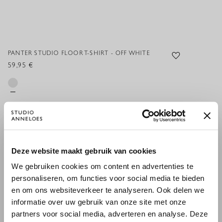
PANTER STUDIO FLOOR T-SHIRT - OFF WHITE
59,95 €
XS
S
M
L
XL
XXL
×
Deze website maakt gebruik van cookies
WILLKOMMEN BEI STUDIO
HINZUFÜGEN
We gebruiken cookies om content en advertenties te
ANNELOES
personaliseren, om functies voor social media te bieden
en om ons websiteverkeer te analyseren. Ook delen we
Es scheint, dass du uns von einem anderen Land aus
informatie over uw gebruik van onze site met onze
PASSENDE PRODUKTE
besuchst.
partners voor social media, adverteren en analyse. Deze