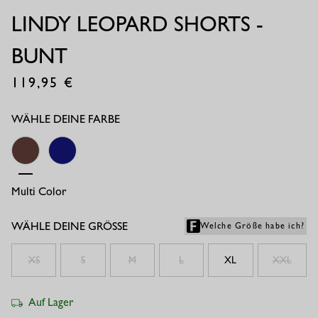
LINDY LEOPARD SHORTS -
BUNT
119,95
€
WÄHLE DEINE FARBE
Multi Color
Electric Blue
WÄHLE DEINE GRÖSSE
Welche Größe habe ich?
XS
S
M
L
XL
XXL
Auf Lager