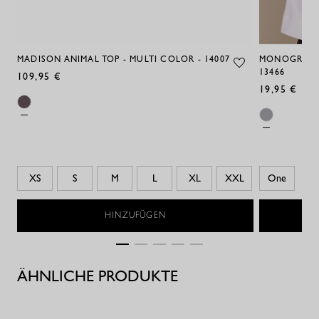
MADISON ANIMAL TOP - MULTI COLOR - 14007
MONOGRAM F
13466
109,95 €
19,95 €
XS
S
M
L
XL
XXL
One
HINZUFÜGEN
ÄHNLICHE PRODUKTE