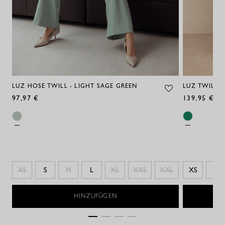
LUZ HOSE TWILL - LIGHT SAGE GREEN
LUZ TWILL H
97,97 €
139,95 €
XS
S
M
L
XL
XXS
XXL
XS
S
HINZUFÜGEN