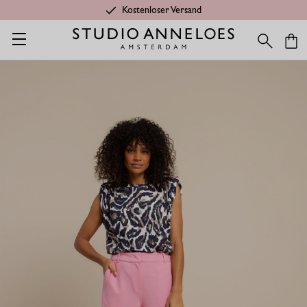
Kostenloser Versand
Startseite
Shop
Kategorien
Letzte Chance
Luz twill hose