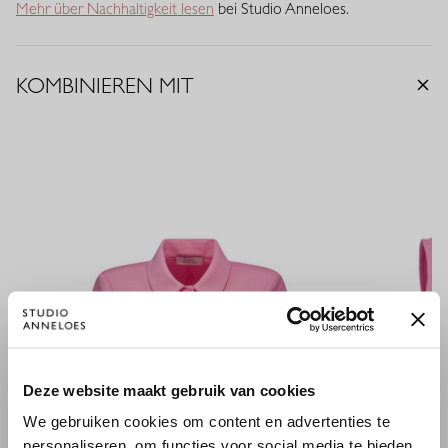
Mehr über Nachhaltigkeit lesen
bei Studio Anneloes.
KOMBINIEREN MIT
×
Deze website maakt gebruik van cookies
WILLKOMMEN BEI STUDIO
We gebruiken cookies om content en advertenties te
ANNELOES
personaliseren, om functies voor social media te bieden