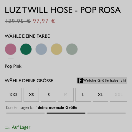
LUZ TWILL HOSE - POP ROSA
139,95
97,97
€
€
WÄHLE DEINE FARBE
Pop Pink
Grass Green
Pastellblau
Blassgelb
Light Sage Green
WÄHLE DEINE GRÖSSE
Welche Größe habe ich?
XXS
XS
S
M
L
XL
XXL
Kunden sagen kauf
deine normale Größe
Auf Lager