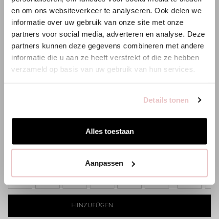
en om ons websiteverkeer te analyseren. Ook delen we
Es scheint, dass du uns von einem anderen Land aus
informatie over uw gebruik van onze site met onze
besuchst.
partners voor social media, adverteren en analyse. Deze
partners kunnen deze gegevens combineren met andere
Bist du am richtigen Ort?
informatie die u aan ze heeft verstrekt of die ze hebben
verzameld op basis van uw gebruik van hun services.
Zur niederländischen Seite wechseln
Details tonen
HILLY TWILL JACKET - POP PINK
JOSIE TWILL 
Hier bleiben
104,97 €
69,97 €
Alles toestaan
Aanpassen
XS
S
M
L
XL
XXL
XS
S
HINZUFÜGEN