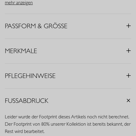
Pop Pink deinem Outfit sofort Energie verleiht. Eine stilvolle und
mehr anzeigen
komfortable Wahl für jeden Tag.
• Farbe: Pop Pink
PASSFORM & GRÖSSE
• Wide Fit
• Knopf- und Reißverschluss
• Eingrifftaschen
MERKMALE
• Gürtelschlaufen
• Material: Polyamid-Mix (93% Polyamid, 7% Elasthan)
• Innenbeinlänge: 82 cm (Längenmaß 32)
PFLEGEHINWEISE
FUSSABDRUCK
Leider wurde der Footprint dieses Artikels noch nicht berechnet.
Der Footprint von 80% unserer Kollektion ist bereits bekannt, der
Rest wird bearbeitet.