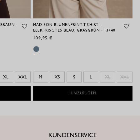
NBRAUN -
MADISON BLUMENPRINT T-SHIRT -
ELEKTRISCHES BLAU, GRASGRÜN - 13740
109,95 €
XL
XXL
M
XS
S
L
XL
XXL
HINZUFÜGEN
KUNDENSERVICE