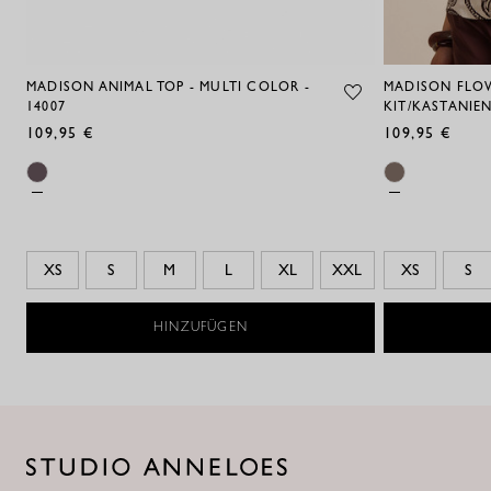
MADISON ANIMAL TOP - MULTI COLOR -
MADISON FLOW
14007
KIT/KASTANIEN
109,95 €
109,95 €
XS
S
M
L
XL
XXL
XS
S
HINZUFÜGEN