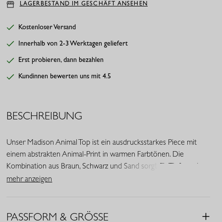
LAGERBESTAND IM GESCHÄFT ANSEHEN
Kostenloser Versand
Innerhalb von 2-3 Werktagen geliefert
Erst probieren, dann bezahlen
Kundinnen bewerten uns mit 4.5
BESCHREIBUNG
Unser Madison Animal Top ist ein ausdrucksstarkes Piece mit
einem abstrakten Animal-Print in warmen Farbtönen. Die
Kombination aus Braun, Schwarz und Sand sorgt für Tiefe und
Wärme, während der fließende Stoff und der feminine V-
mehr anzeigen
Ausschnitt dem Look eine elegante Note verleihen. Perfekt,
wenn du deinem Outfit das gewisse Extra verleihen möchtest.
PASSFORM & GRÖSSE