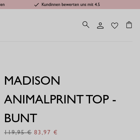
len
Kundinnen bewerten uns mit 4.5
MADISON
ANIMALPRINT TOP -
BUNT
119,95
83,97
€
€