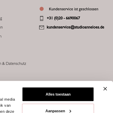
Kundenservice ist geschlossen
ng
+31 (0)20 - 6690067
en
kundenservice@studioanneloes.de
en
n & Datenschutz
Alles toestaan
ial media
ik van
Aanpassen
nen deze
STUDIO ANNELOES © 2026