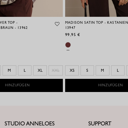
ER TOP -
MADISON SATIN TOP - KASTANIE
BRAUN - 13962
13947
99,95 €
M
L
XL
XXL
XS
S
M
L
HINZUFÜGEN
HINZUFÜGEN
STUDIO ANNELOES
SUPPORT