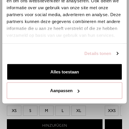
en om ons websiteverkeer te analyseren. Ook delen we
Es scheint, dass du uns von einem anderen Land aus
informatie over uw gebruik van onze site met onze
besuchst.
partners voor social media, adverteren en analyse. Deze
partners kunnen deze gegevens combineren met andere
Bist du am richtigen Ort?
informatie die u aan ze heeft verstrekt of die ze hebben
verzameld op basis van uw gebruik van hun services.
Zur niederländischen Seite wechseln
Details tonen
Hier bleiben
BIBI CARDIGAN - ESPRESSO - 91545
LEONA TOP -
Alles toestaan
139,95 €
89,95 €
Aanpassen
XS
S
M
L
XL
XXS
XS
HINZUFÜGEN