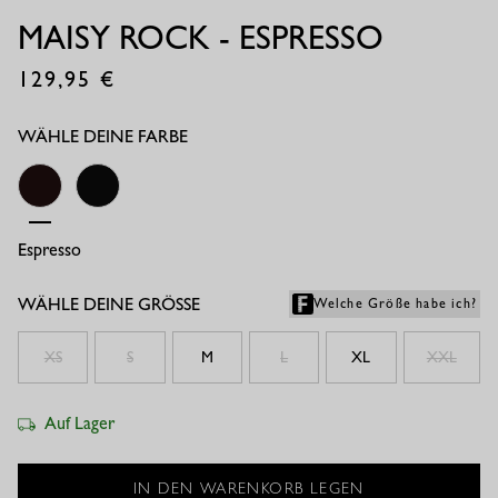
MAISY ROCK - ESPRESSO
129,95
€
WÄHLE DEINE FARBE
Espresso
Black
WÄHLE DEINE GRÖSSE
Welche Größe habe ich?
XS
S
M
L
XL
XXL
Auf Lager