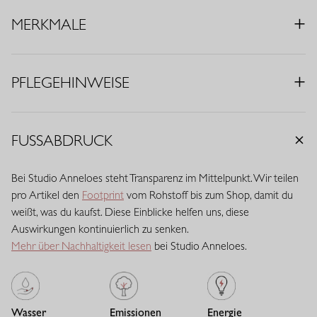
• Farbe: Espresso
• Midi-Länge
MERKMALE
• Volantdetail
• Gürtelschlaufen
• Eingrifftaschen
PFLEGEHINWEISE
• Passform: Regular Fit
• Material: Medium Travelstoff (75% Polyamid, 25% Elasthan)
FUSSABDRUCK
Travelstoff ist ein komfortabler, pflegeleichter Stretchstoff, der
kaum knittert und lange schön bleibt. Travelstoff Medium hat eine
raffinierte mittlere Stoffdicke und bietet eine ausgewogene
Bei Studio Anneloes steht Transparenz im Mittelpunkt. Wir teilen
Balance zwischen Stabilität und Geschmeidigkeit. Der Stoff trägt
pro Artikel den
Footprint
vom Rohstoff bis zum Shop, damit du
sich angenehm, verleiht ausreichend Body und behält zuverlässig
weißt, was du kaufst. Diese Einblicke helfen uns, diese
seine Passform. Eine vielseitige Qualität mit eleganter
Auswirkungen kontinuierlich zu senken.
Ausstrahlung.
Mehr über Nachhaltigkeit lesen
bei Studio Anneloes.
Wasser
Emissionen
Energie