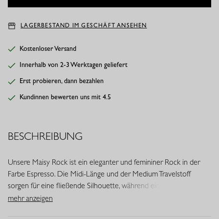
LAGERBESTAND IM GESCHÄFT ANSEHEN
Kostenloser Versand
Innerhalb von 2-3 Werktagen geliefert
Erst probieren, dann bezahlen
Kundinnen bewerten uns mit 4.5
BESCHREIBUNG
Unsere Maisy Rock ist ein eleganter und femininer Rock in der
Farbe Espresso. Die Midi-Länge und der Medium Travelstoff
sorgen für eine fließende Silhouette, während ein Volantdetail
dem Design eine verspielte Ausstrahlung verleiht.
mehr anzeigen