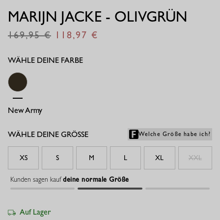
MARIJN JACKE - OLIVGRÜN
169,95
118,97
€
€
WÄHLE DEINE FARBE
New Army
WÄHLE DEINE GRÖSSE
Welche Größe habe ich?
XS
S
M
L
XL
XXL
Kunden sagen kauf
deine normale Größe
Auf Lager