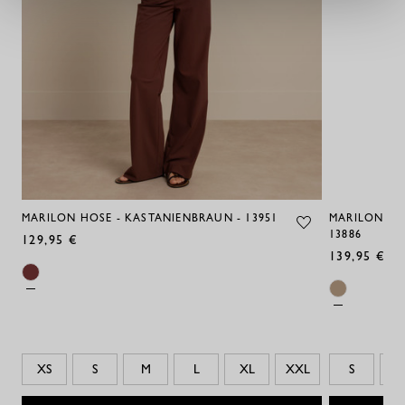
MARILON HOSE - KASTANIENBRAUN - 13951
MARILON STI
13886
129,95 €
139,95 €
XS
S
M
L
XL
XXL
S