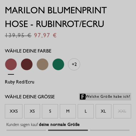
MARILON BLUMENPRINT
HOSE - RUBINROT/ECRU
139,95
97,97
€
€
WÄHLE DEINE FARBE
+2
Ruby Red/ecru
Chestnut
Latte/ecru
Grass Green
WÄHLE DEINE GRÖSSE
Welche Größe habe ich?
XXS
XS
S
M
L
XL
XXL
Kunden sagen kauf
deine normale Größe