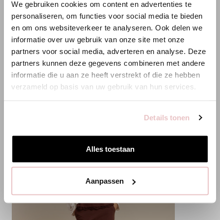
Rest wird bearbeitet. Mehr über unsere Nachhaltigkeitsvision
We gebruiken cookies om content en advertenties te
ANNELOES
erfährst du auf unserer
Nachhaltigkeitsseite
.
personaliseren, om functies voor social media te bieden
en om ons websiteverkeer te analyseren. Ook delen we
Es scheint, dass du uns von einem anderen Land aus
informatie over uw gebruik van onze site met onze
besuchst.
partners voor social media, adverteren en analyse. Deze
ÄHNLICHE PRODUKTE
partners kunnen deze gegevens combineren met andere
Bist du am richtigen Ort?
informatie die u aan ze heeft verstrekt of die ze hebben
verzameld op basis van uw gebruik van hun services.
Zur niederländischen Seite wechseln
Details tonen
Hier bleiben
Alles toestaan
Aanpassen