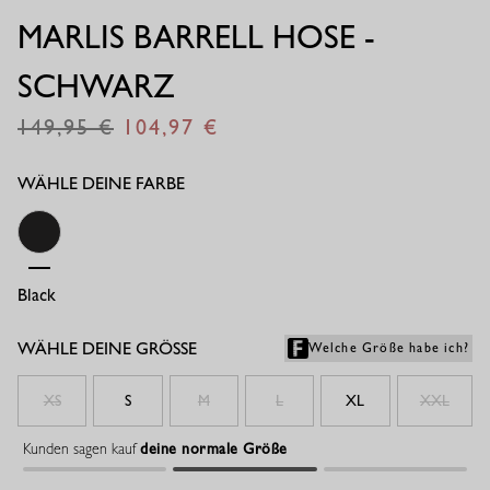
MARLIS BARRELL HOSE -
SCHWARZ
149,95
104,97
€
€
WÄHLE DEINE FARBE
Black
WÄHLE DEINE GRÖSSE
Welche Größe habe ich?
XS
S
M
L
XL
XXL
Kunden sagen kauf
deine normale Größe