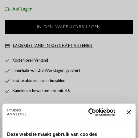
Auf Lager
LAGERBESTAND IM GESCHÄFT ANSEHEN
Kostenloser Versand
Innerhalb von 2-3 Werktagen geliefert
Erst probieren, dann bezahlen
Kundinnen bewerten uns mit 4.5
BESCHREIBUNG
Unsere Marlis Barell Hose verleiht deinem Look sofort eine
×
Deze website maakt gebruik van cookies
WILLKOMMEN BEI STUDIO