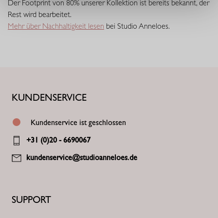
Der Footprint von 80% unserer Kollektion ist bereits bekannt, der
angenehmen Stretch, bleibt perfekt in Form und hat einen dezent
Rest wird bearbeitet.
modellierenden Effekt. Eine moderne, hochwertige Qualität mit
Mehr über Nachhaltigkeit lesen
bei Studio Anneloes.
extra Substanz und raffinierter Optik.
KUNDENSERVICE
Kundenservice ist geschlossen
+31 (0)20 - 6690067
kundenservice@studioanneloes.de
SUPPORT