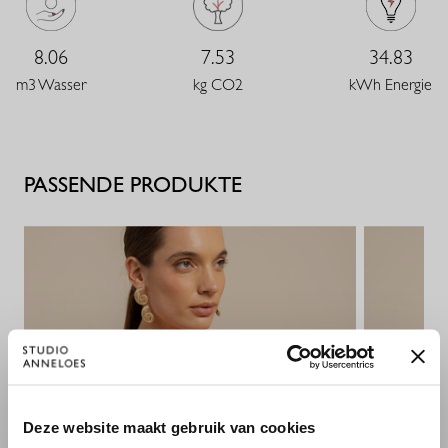
8.06
7.53
34.83
m3 Wasser
kg CO2
kWh Energie
PASSENDE PRODUKTE
×
Deze website maakt gebruik van cookies
WILLKOMMEN BEI STUDIO