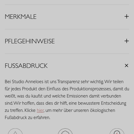
eine moderne Ausstrahlung verleihen.
• Farbe: Orchideenorange
MERKMALE
• Passform: Regular Fit
• Ärmellos
• Rundhalsausschnitt
PFLEGEHINWEISE
• Gedrehte Träger
• Eingrifftaschen
• Auf zwei Arten tragbar
FUSSABDRUCK
• Material: Medium Travelstoff (75% Polyamid, 25% Elasthan)
Travelstoff ist ein komfortabler, pflegeleichter Stretchstoff, der
Bei Studio Anneloes ist uns Transparenz sehr wichtig. Wir teilen
kaum knittert und lange schön bleibt. Travelstoff Medium hat eine
für jedes Produkt den Einfluss des Produktionsprozesses, damit du
raffinierte mittlere Stoffdicke und bietet eine ausgewogene
weißt, was du kaufst und welche Emissionen damit verbunden
Balance zwischen Stabilität und Geschmeidigkeit. Der Stoff trägt
sind. Wir hoffen, dass dies dir hilft, eine bewusstere Entscheidung
sich angenehm, verleiht ausreichend Body und behält zuverlässig
zu treffen. Klicke
hier
, um mehr über unseren ökologischen
seine Passform. Eine vielseitige Qualität mit eleganter
Fußabdruck zu erfahren.
Ausstrahlung.