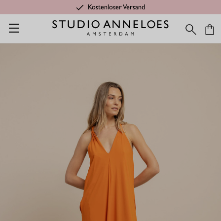
Kostenloser Versand
Startseite
Leading gift
Norah zwei wege kleid - Orchideenor