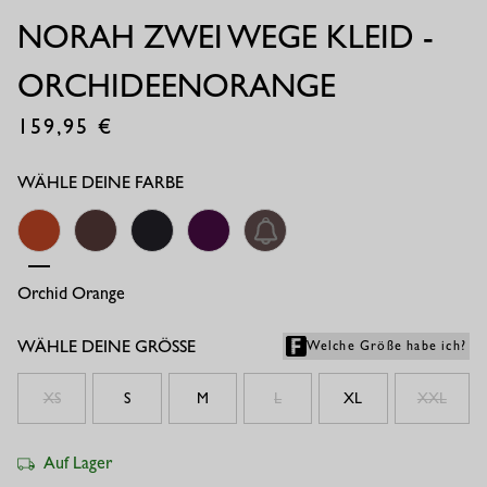
NORAH ZWEI WEGE KLEID -
ORCHIDEENORANGE
159,95
€
WÄHLE DEINE FARBE
Orchid Orange
Espresso
Black
Plum
Espresso/ecru
WÄHLE DEINE GRÖSSE
Welche Größe habe ich?
XS
S
M
L
XL
XXL
Auf Lager