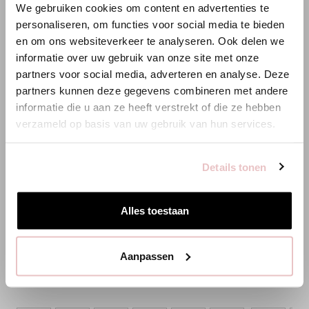
We gebruiken cookies om content en advertenties te
ANNELOES
personaliseren, om functies voor social media te bieden
en om ons websiteverkeer te analyseren. Ook delen we
Es scheint, dass du uns von einem anderen Land aus
informatie over uw gebruik van onze site met onze
besuchst.
partners voor social media, adverteren en analyse. Deze
partners kunnen deze gegevens combineren met andere
Bist du am richtigen Ort?
informatie die u aan ze heeft verstrekt of die ze hebben
verzameld op basis van uw gebruik van hun services.
Zur niederländischen Seite wechseln
Details tonen
Hier bleiben
VIOLA TOP - ORCHIDEENORANGE - 13892
POPPY BUTTE
Alles toestaan
ORCHIDEENO
109,95 €
109,95 €
Aanpassen