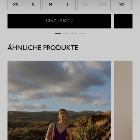
XS
S
M
L
XL
XXL
XS
S
HINZUFÜGEN
ÄHNLICHE PRODUKTE