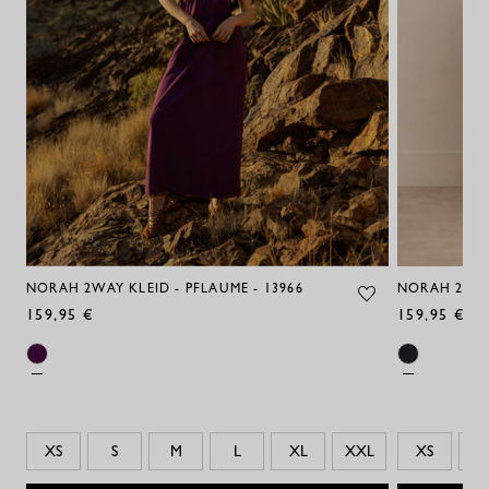
NORAH 2WAY KLEID - PFLAUME - 13966
NORAH 2WAY
159,95 €
159,95 €
XS
S
M
L
XL
XXL
XS
S