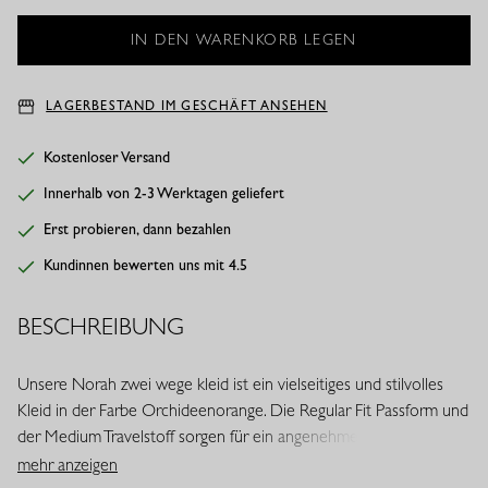
LAGERBESTAND IM GESCHÄFT ANSEHEN
Kostenloser Versand
Innerhalb von 2-3 Werktagen geliefert
Erst probieren, dann bezahlen
Kundinnen bewerten uns mit 4.5
BESCHREIBUNG
Unsere Norah zwei wege kleid ist ein vielseitiges und stilvolles
Kleid in der Farbe Orchideenorange. Die Regular Fit Passform und
der Medium Travelstoff sorgen für ein angenehmes Tragegefühl,
während ein ärmelloses Design und besondere Details dem Look
mehr anzeigen