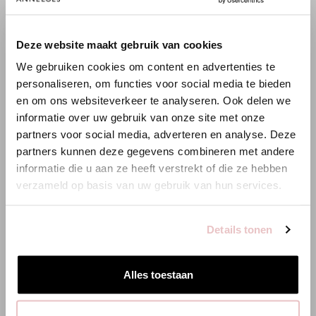
pro Artikel den
Footprint
vom Rohstoff bis zum Shop, damit du
weißt, was du kaufst. Diese Einblicke helfen uns, diese
Auswirkungen kontinuierlich zu senken.
×
Deze website maakt gebruik van cookies
WILLKOMMEN BEI STUDIO
Mehr über Nachhaltigkeit lesen
bei Studio Anneloes.
We gebruiken cookies om content en advertenties te
ANNELOES
personaliseren, om functies voor social media te bieden
en om ons websiteverkeer te analyseren. Ook delen we
Es scheint, dass du uns von einem anderen Land aus
informatie over uw gebruik van onze site met onze
Wasser
Emissionen
Energie
besuchst.
partners voor social media, adverteren en analyse. Deze
2.98 m3
2.84 kg CO2
13.04 kWh
partners kunnen deze gegevens combineren met andere
Bist du am richtigen Ort?
informatie die u aan ze heeft verstrekt of die ze hebben
verzameld op basis van uw gebruik van hun services.
Zur niederländischen Seite wechseln
ÄHNLICHE PRODUKTE
Details tonen
Hier bleiben
Alles toestaan