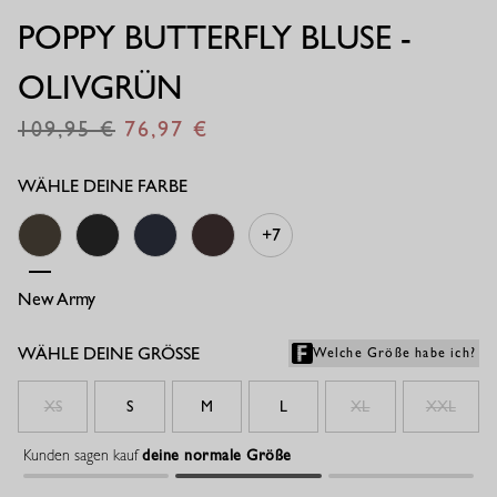
POPPY BUTTERFLY BLUSE -
OLIVGRÜN
109,95
76,97
€
€
WÄHLE DEINE FARBE
+7
New Army
Schwarz
Dunkelblau
Espresso
WÄHLE DEINE GRÖSSE
Welche Größe habe ich?
XS
S
M
L
XL
XXL
Kunden sagen kauf
deine normale Größe