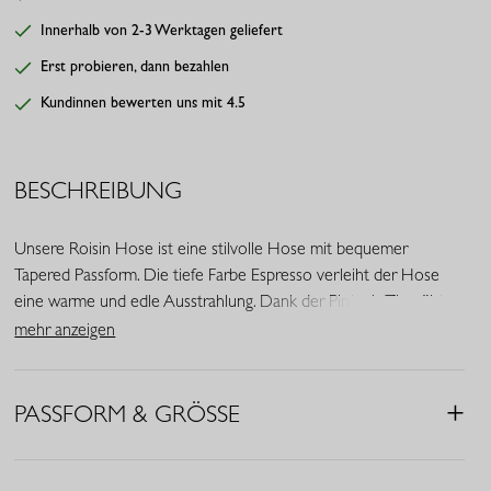
Innerhalb von 2-3 Werktagen geliefert
Erst probieren, dann bezahlen
Kundinnen bewerten uns mit 4.5
BESCHREIBUNG
Unsere Roisin Hose ist eine stilvolle Hose mit bequemer
Tapered Passform. Die tiefe Farbe Espresso verleiht der Hose
eine warme und edle Ausstrahlung. Dank der Pintuck-Ziernähte
und des festen Materials verbindet sie mühelos Eleganz mit
mehr anzeigen
Komfort.
• Farbe: Espresso
PASSFORM & GRÖSSE
• Tapered Fit
• Eingrifftaschen
• Pintuck-Ziernähte