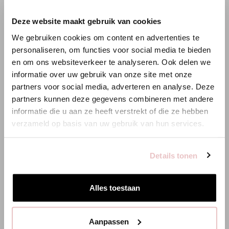
×
Deze website maakt gebruik van cookies
WILLKOMMEN BEI STUDIO
We gebruiken cookies om content en advertenties te
ANNELOES
personaliseren, om functies voor social media te bieden
en om ons websiteverkeer te analyseren. Ook delen we
Es scheint, dass du uns von einem anderen Land aus
informatie over uw gebruik van onze site met onze
besuchst.
partners voor social media, adverteren en analyse. Deze
partners kunnen deze gegevens combineren met andere
Bist du am richtigen Ort?
informatie die u aan ze heeft verstrekt of die ze hebben
verzameld op basis van uw gebruik van hun services.
Zur niederländischen Seite wechseln
Details tonen
Hier bleiben
Alles toestaan
Aanpassen
JOLIJN BONDED JACKET - ELECTRIC BLUE