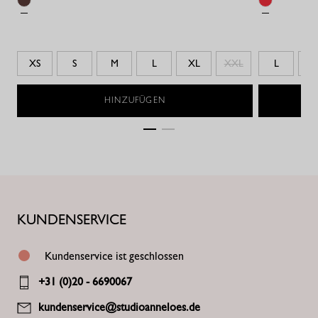
XS
S
M
L
XL
XXL
L
X
HINZUFÜGEN
KUNDENSERVICE
Kundenservice ist geschlossen
+31 (0)20 - 6690067
kundenservice@studioanneloes.de