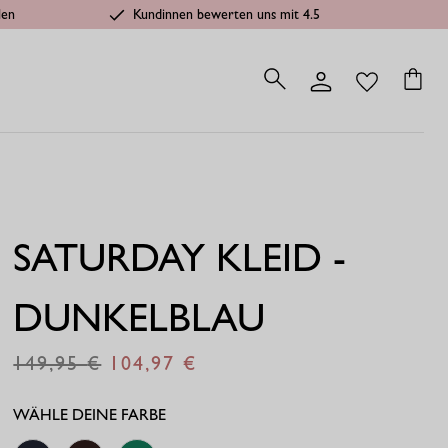
len
Kundinnen bewerten uns mit 4.5
SATURDAY KLEID -
DUNKELBLAU
149,95
104,97
€
€
WÄHLE DEINE FARBE