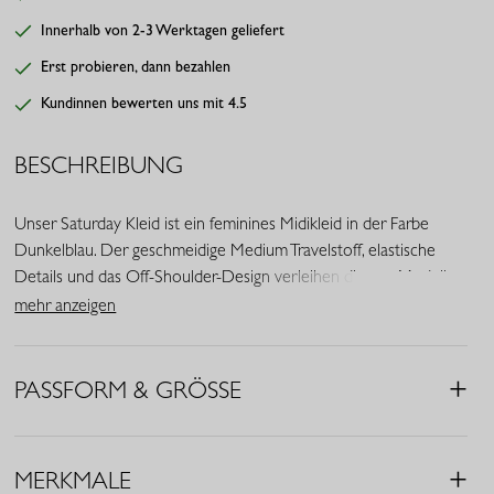
Innerhalb von 2-3 Werktagen geliefert
Erst probieren, dann bezahlen
Kundinnen bewerten uns mit 4.5
BESCHREIBUNG
Unser Saturday Kleid ist ein feminines Midikleid in der Farbe
Dunkelblau. Der geschmeidige Medium Travelstoff, elastische
Details und das Off-Shoulder-Design verleihen diesem Modell
eine elegante und zugleich komfortable Ausstrahlung.
mehr anzeigen
• Farbe: Dunkelblau
• Midi Fit
PASSFORM & GRÖSSE
• Off-Shoulder
• Elastischer Ausschnitt
• Dreiviertelärmel mit Smock
MERKMALE
• Elastischer Bund