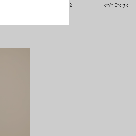
m3 Wasser
kg CO2
kWh Energie