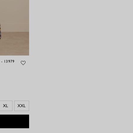
- 13979
XL
XXL