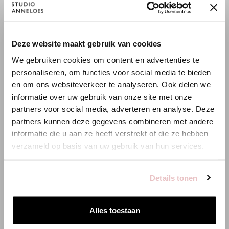
raffinierte mittlere Stoffdicke und bietet eine ausgewogene
Bei Studio Anneloes steht Transparenz im Mittelpunkt. Wir teilen
Balance zwischen Stabilität und Geschmeidigkeit. Der Stoff trägt
pro Artikel den
Footprint
vom Rohstoff bis zum Shop, damit du
sich angenehm, verleiht ausreichend Body und behält zuverlässig
weißt, was du kaufst. Diese Einblicke helfen uns, diese
seine Passform. Eine vielseitige Qualität mit eleganter
×
Deze website maakt gebruik van cookies
WILLKOMMEN BEI STUDIO
Auswirkungen kontinuierlich zu senken.
Ausstrahlung.
We gebruiken cookies om content en advertenties te
ANNELOES
Mehr über Nachhaltigkeit lesen
bei Studio Anneloes.
personaliseren, om functies voor social media te bieden
en om ons websiteverkeer te analyseren. Ook delen we
Es scheint, dass du uns von einem anderen Land aus
informatie over uw gebruik van onze site met onze
besuchst.
partners voor social media, adverteren en analyse. Deze
Wasser
Emissionen
Energie
partners kunnen deze gegevens combineren met andere
3.00 m3
3.00 kg CO2
15.00 kWh
Bist du am richtigen Ort?
informatie die u aan ze heeft verstrekt of die ze hebben
verzameld op basis van uw gebruik van hun services.
Zur niederländischen Seite wechseln
PASSENDE PRODUKTE
Details tonen
Hier bleiben
Alles toestaan