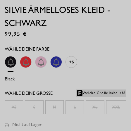
SILVIE ÄRMELLOSES KLEID -
SCHWARZ
99,95
€
WÄHLE DEINE FARBE
+6
Black
Coral Red
Pop Pink
Electric Blue
WÄHLE DEINE GRÖSSE
Welche Größe habe ich?
XS
S
M
L
XL
XXL
Nicht auf Lager