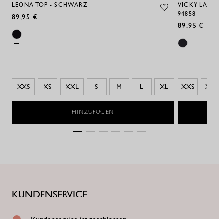
LEONA TOP - SCHWARZ
VICKY LANGE
94858
89,95 €
89,95 €
XXS
XS
XXL
S
M
L
XL
XXS
XS
HINZUFÜGEN
KUNDENSERVICE