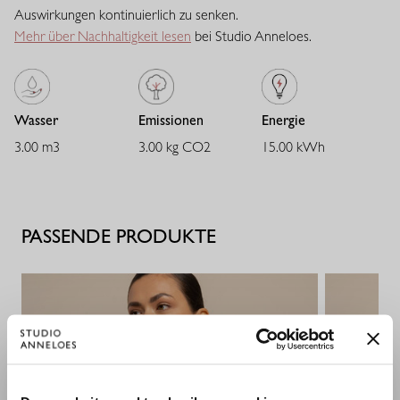
raffinierte mittlere Stoffdicke und bietet eine ausgewogene
Auswirkungen kontinuierlich zu senken.
Balance zwischen Stabilität und Geschmeidigkeit. Der Stoff trägt
Mehr über Nachhaltigkeit lesen
bei Studio Anneloes.
sich angenehm, verleiht ausreichend Body und behält zuverlässig
seine Passform. Eine vielseitige Qualität mit eleganter
Ausstrahlung.
Wasser
Emissionen
Energie
3.00 m3
3.00 kg CO2
15.00 kWh
PASSENDE PRODUKTE