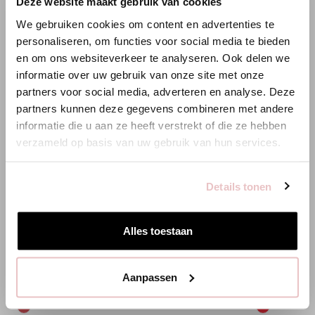
×
Deze website maakt gebruik van cookies
WILLKOMMEN BEI STUDIO
We gebruiken cookies om content en advertenties te
ANNELOES
personaliseren, om functies voor social media te bieden
en om ons websiteverkeer te analyseren. Ook delen we
Es scheint, dass du uns von einem anderen Land aus
informatie over uw gebruik van onze site met onze
besuchst.
partners voor social media, adverteren en analyse. Deze
partners kunnen deze gegevens combineren met andere
Bist du am richtigen Ort?
informatie die u aan ze heeft verstrekt of die ze hebben
verzameld op basis van uw gebruik van hun services.
Zur niederländischen Seite wechseln
Details tonen
Hier bleiben
Alles toestaan
CLOUD TOP - KORALLENROT - 13820
MARLY TOP -
Aanpassen
59,95 €
89,95 €