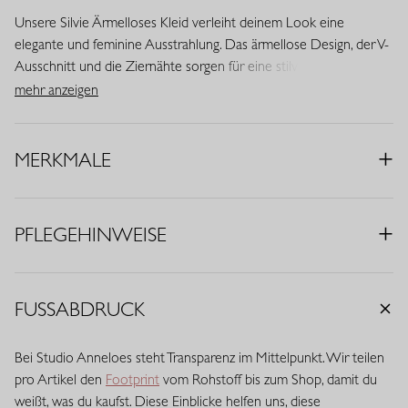
Unsere Silvie Ärmelloses Kleid verleiht deinem Look eine
elegante und feminine Ausstrahlung. Das ärmellose Design, der V-
Ausschnitt und die Ziernähte sorgen für eine stilvolle Silhouette.
Dieses Modell ist Teil der Jubiläumskollektion zum 20 jährigen
mehr anzeigen
Bestehen von Studio Anneloes und verbindet Komfort mit
zeitloser Eleganz.
MERKMALE
• Farbe: Korallenrot
• Regular Fit
• V-Ausschnitt
PFLEGEHINWEISE
• Ärmellos
• Ziernähte
• Eingrifftaschen
FUSSABDRUCK
• Stoff aus Italien
• Material: Medium Travelstoff (75% Polyamid, 25% Elasthan)
Bei Studio Anneloes steht Transparenz im Mittelpunkt. Wir teilen
Travelstoff ist ein komfortabler, pflegeleichter Stretchstoff, der
pro Artikel den
Footprint
vom Rohstoff bis zum Shop, damit du
kaum knittert und lange schön bleibt. Travelstoff Medium hat eine
weißt, was du kaufst. Diese Einblicke helfen uns, diese