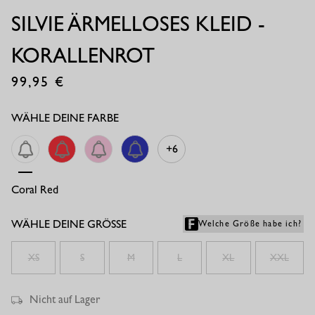
SILVIE ÄRMELLOSES KLEID -
KORALLENROT
99,95
€
WÄHLE DEINE FARBE
+6
Coral Red
Coral Red
Pop Pink
Electric Blue
WÄHLE DEINE GRÖSSE
Welche Größe habe ich?
XS
S
M
L
XL
XXL
Nicht auf Lager