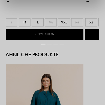
S
M
L
XL
XXL
XS
XS
S
HINZUFÜGEN
ÄHNLICHE PRODUKTE