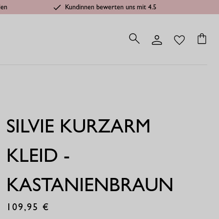
len
Kundinnen bewerten uns mit 4.5
SILVIE KURZARM
KLEID -
KASTANIENBRAUN
109,95
€