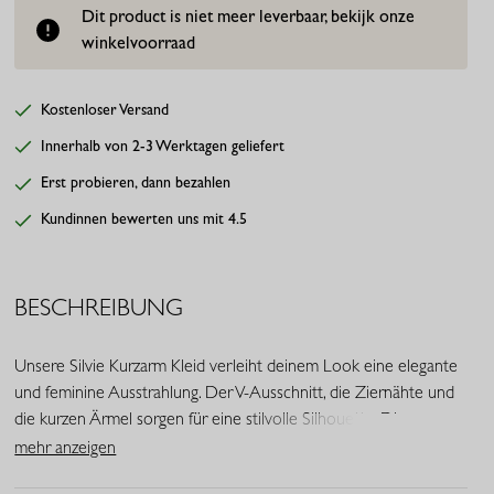
Dit product is niet meer leverbaar, bekijk onze
winkelvoorraad
Kostenloser Versand
Innerhalb von 2-3 Werktagen geliefert
Erst probieren, dann bezahlen
Kundinnen bewerten uns mit 4.5
BESCHREIBUNG
Unsere Silvie Kurzarm Kleid verleiht deinem Look eine elegante
und feminine Ausstrahlung. Der V-Ausschnitt, die Ziernähte und
die kurzen Ärmel sorgen für eine stilvolle Silhouette. Dieses
Modell ist Teil der Jubiläumskollektion zum 20 jährigen Bestehen
mehr anzeigen
von Studio Anneloes und verbindet Komfort mit zeitloser