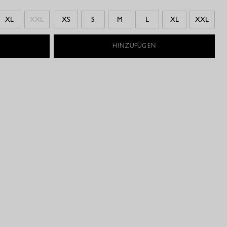
XL
XXL
XS
S
M
L
XL
XXL
HINZUFÜGEN