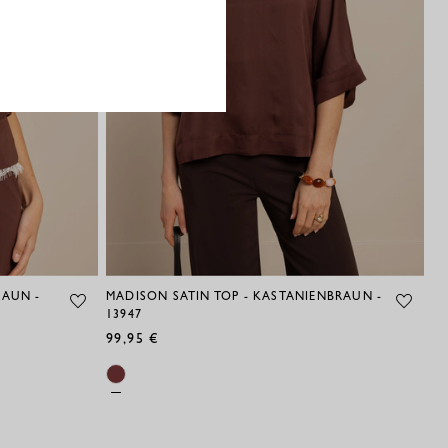
RAUN -
MADISON SATIN TOP - KASTANIENBRAUN -
BI
13947
13
99,95 €