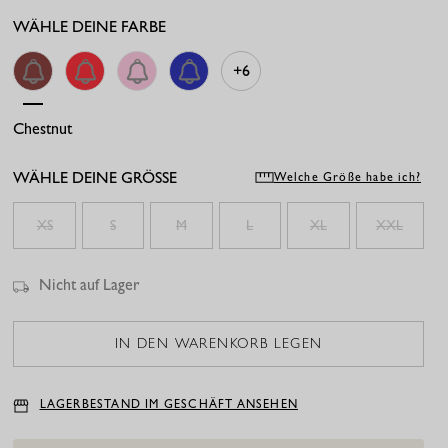
WÄHLE DEINE FARBE
+6
Chestnut
Coral Red
Pop Pink
Electric Blue
WÄHLE DEINE GRÖSSE
Welche Größe habe ich?
XS
S
M
L
XL
XXL
Nicht auf Lager
LAGERBESTAND IM GESCHÄFT ANSEHEN