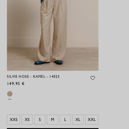
SILVIE HOSE - KAMEL - 14023
149,95 €
XXS
XS
S
M
L
XL
XXL