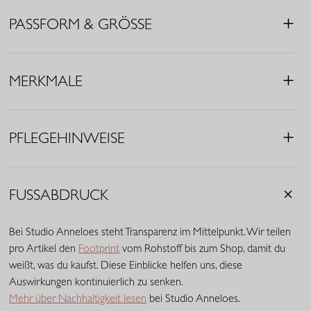
Eleganz.
PASSFORM & GRÖSSE
• Farbe: Kastanienbraun
• Regular Fit
• V-Ausschnitt
MERKMALE
• Kurze Ärmel
• Ziernähte
• Eingrifftaschen
PFLEGEHINWEISE
• Stoff aus Italien
• Material: Medium Travelstoff (75% Polyamid, 25% Elasthan)
Travelstoff ist ein komfortabler, pflegeleichter Stretchstoff, der
FUSSABDRUCK
kaum knittert und lange schön bleibt. Travelstoff Medium hat
eine raffinierte mittlere Stoffdicke und bietet eine ausgewogene
Bei Studio Anneloes steht Transparenz im Mittelpunkt. Wir teilen
Balance zwischen Stabilität und Geschmeidigkeit. Der Stoff trägt
pro Artikel den
Footprint
vom Rohstoff bis zum Shop, damit du
sich angenehm, verleiht ausreichend Body und behält zuverlässig
weißt, was du kaufst. Diese Einblicke helfen uns, diese
seine Passform. Eine vielseitige Qualität mit eleganter
Auswirkungen kontinuierlich zu senken.
Ausstrahlung.
Mehr über Nachhaltigkeit lesen
bei Studio Anneloes.