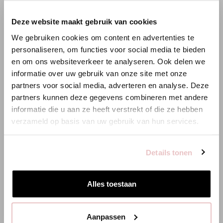
×
Deze website maakt gebruik van cookies
WILLKOMMEN BEI STUDIO
We gebruiken cookies om content en advertenties te
ANNELOES
personaliseren, om functies voor social media te bieden
en om ons websiteverkeer te analyseren. Ook delen we
Es scheint, dass du uns von einem anderen Land aus
informatie over uw gebruik van onze site met onze
besuchst.
partners voor social media, adverteren en analyse. Deze
partners kunnen deze gegevens combineren met andere
Bist du am richtigen Ort?
informatie die u aan ze heeft verstrekt of die ze hebben
verzameld op basis van uw gebruik van hun services.
Zur niederländischen Seite wechseln
Details tonen
Hier bleiben
Alles toestaan
Aanpassen