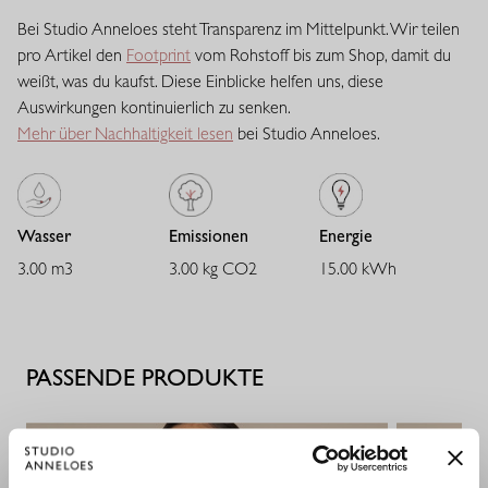
raffinierte mittlere Stoffdicke und bietet eine ausgewogene
Bei Studio Anneloes steht Transparenz im Mittelpunkt. Wir teilen
Balance zwischen Stabilität und Geschmeidigkeit. Der Stoff trägt
pro Artikel den
Footprint
vom Rohstoff bis zum Shop, damit du
sich angenehm, verleiht ausreichend Body und behält zuverlässig
weißt, was du kaufst. Diese Einblicke helfen uns, diese
seine Passform. Eine vielseitige Qualität mit eleganter
Auswirkungen kontinuierlich zu senken.
Ausstrahlung.
Mehr über Nachhaltigkeit lesen
bei Studio Anneloes.
Wasser
Emissionen
Energie
3.00 m3
3.00 kg CO2
15.00 kWh
PASSENDE PRODUKTE