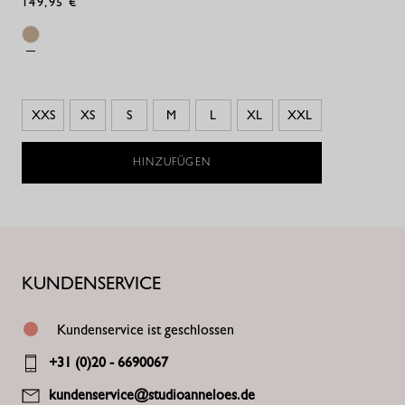
149,95 €
XXS
XS
S
M
L
XL
XXL
HINZUFÜGEN
KUNDENSERVICE
Kundenservice ist geschlossen
+31 (0)20 - 6690067
kundenservice@studioanneloes.de