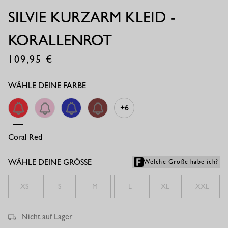
SILVIE KURZARM KLEID -
KORALLENROT
109,95
€
WÄHLE DEINE FARBE
+6
Coral Red
Pop Pink
Electric Blue
Chestnut
WÄHLE DEINE GRÖSSE
Welche Größe habe ich?
XS
S
M
L
XL
XXL
Nicht auf Lager