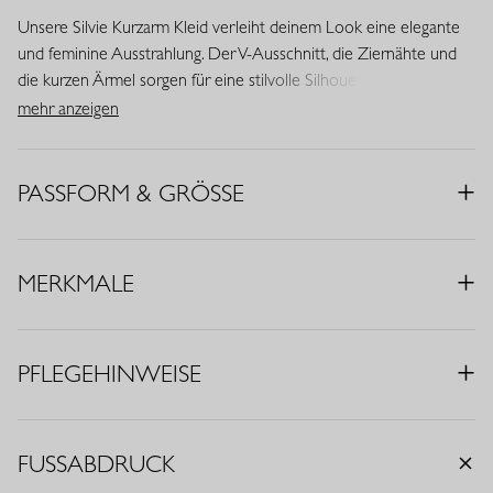
Unsere Silvie Kurzarm Kleid verleiht deinem Look eine elegante
und feminine Ausstrahlung. Der V-Ausschnitt, die Ziernähte und
die kurzen Ärmel sorgen für eine stilvolle Silhouette. Dieses
Modell ist Teil der Jubiläumskollektion zum 20 jährigen Bestehen
mehr anzeigen
von Studio Anneloes und verbindet Komfort mit zeitloser
Eleganz.
PASSFORM & GRÖSSE
• Farbe: Korallenrot
• Regular Fit
• V-Ausschnitt
MERKMALE
• Kurze Ärmel
• Ziernähte
• Eingrifftaschen
PFLEGEHINWEISE
• Stoff aus Italien
• Material: Medium Travelstoff (75% Polyamid, 25% Elasthan)
Travelstoff ist ein komfortabler, pflegeleichter Stretchstoff, der
FUSSABDRUCK
kaum knittert und lange schön bleibt. Travelstoff Medium hat eine