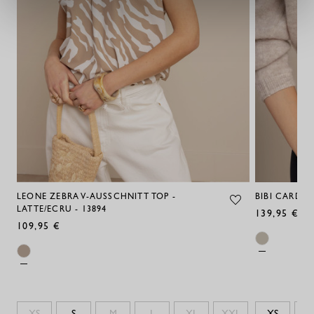
LEONE ZEBRA V-AUSSCHNITT TOP -
BIBI CARDIGA
LATTE/ECRU - 13894
139,95 €
109,95 €
XS
S
M
L
XL
XXL
XS
S