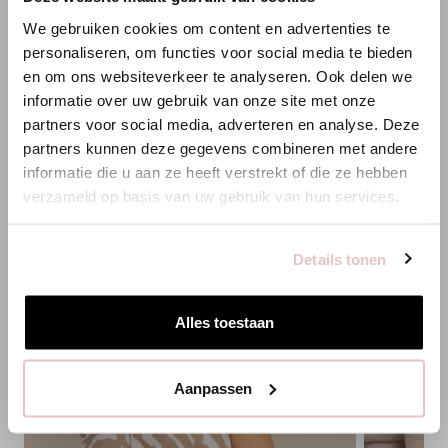
×
WILLKOMMEN BEI STUDIO
Travelstoff ist ein komfortabler, pflegeleichter Stretchstoff, der
We gebruiken cookies om content en advertenties te
kaum knittert und lange schön bleibt. Travelstoff Heavy überzeugt
ANNELOES
Wasser
Emissionen
Energie
personaliseren, om functies voor social media te bieden
durch eine festere, reichhaltige Qualität mit mehr Struktur und
9.00 m3
8.00 kg CO2
36.00 kWh
en om ons websiteverkeer te analyseren. Ook delen we
Substanz, ohne auf Stretch und Tragekomfort zu verzichten. Der
Es scheint, dass du uns von einem anderen Land aus
informatie over uw gebruik van onze site met onze
Stoff fällt kraftvoll und elegant, fühlt sich robust an und bleibt
besuchst.
partners voor social media, adverteren en analyse. Deze
besonders formstabil. Eine luxuriöse, feste Qualität für eine
partners kunnen deze gegevens combineren met andere
gepflegte und selbstbewusste Ausstrahlung.
Bist du am richtigen Ort?
PASSENDE PRODUKTE
informatie die u aan ze heeft verstrekt of die ze hebben
verzameld op basis van uw gebruik van hun services.
Zur niederländischen Seite wechseln
Details tonen
Hier bleiben
Alles toestaan
Aanpassen