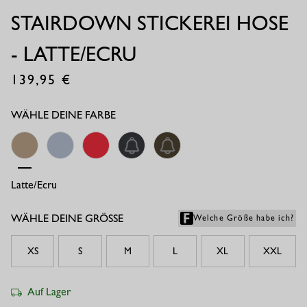
STAIRDOWN STICKEREI HOSE
- LATTE/ECRU
139,95
€
WÄHLE DEINE FARBE
Latte/ecru
Denim Light
Coral Red
Anthrazit
New Army
WÄHLE DEINE GRÖSSE
Welche Größe habe ich?
XS
S
M
L
XL
XXL
Auf Lager