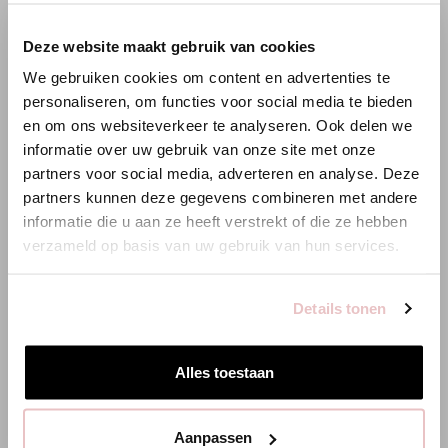
pro Artikel den
Footprint
vom Rohstoff bis zum Shop, damit du
weißt, was du kaufst. Diese Einblicke helfen uns, diese
×
Deze website maakt gebruik van cookies
WILLKOMMEN BEI STUDIO
Auswirkungen kontinuierlich zu senken.
Mehr über Nachhaltigkeit lesen
bei Studio Anneloes.
We gebruiken cookies om content en advertenties te
ANNELOES
personaliseren, om functies voor social media te bieden
en om ons websiteverkeer te analyseren. Ook delen we
Es scheint, dass du uns von einem anderen Land aus
informatie over uw gebruik van onze site met onze
besuchst.
Wasser
Emissionen
Energie
partners voor social media, adverteren en analyse. Deze
partners kunnen deze gegevens combineren met andere
6.15 m3
5.98 kg CO2
27.53 kWh
Bist du am richtigen Ort?
informatie die u aan ze heeft verstrekt of die ze hebben
verzameld op basis van uw gebruik van hun services.
Zur niederländischen Seite wechseln
ÄHNLICHE PRODUKTE
Details tonen
Hier bleiben
Alles toestaan
Aanpassen