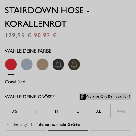
STAIRDOWN HOSE -
KORALLENROT
129,95
90,97
€
€
WÄHLE DEINE FARBE
Coral Red
Denim Light
Latte/ecru
Anthrazit
New Army
WÄHLE DEINE GRÖSSE
Welche Größe habe ich?
XS
S
M
L
XL
XXL
Kunden sagen kauf
deine normale Größe