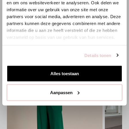
en om ons websiteverkeer te analyseren. Ook delen we
Es scheint, dass du uns von einem anderen Land aus
informatie over uw gebruik van onze site met onze
besuchst.
partners voor social media, adverteren en analyse. Deze
PASSENDE PRODUKTE
partners kunnen deze gegevens combineren met andere
Bist du am richtigen Ort?
informatie die u aan ze heeft verstrekt of die ze hebben
verzameld op basis van uw gebruik van hun services.
Zur niederländischen Seite wechseln
Details tonen
Hier bleiben
Alles toestaan
Aanpassen