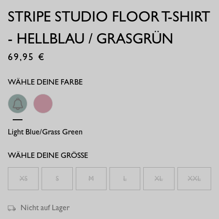
STRIPE STUDIO FLOOR T-SHIRT
- HELLBLAU / GRASGRÜN
69,95
€
WÄHLE DEINE FARBE
Light Blue/grass Green
Ruby Red/ Pop Pink
WÄHLE DEINE GRÖSSE
XS
S
M
L
XL
XXL
Nicht auf Lager