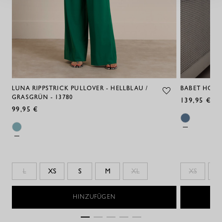
LUNA RIPPSTRICK PULLOVER - HELLBLAU /
BABET HOSE 
GRASGRÜN - 13780
139,95 €
99,95 €
L
XS
S
M
XL
XS
S
HINZUFÜGEN