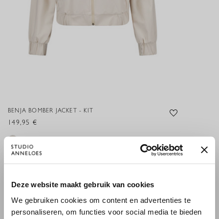
BENJA BOMBER JACKET - KIT
149,95 €
XXS
XS
S
M
L
XL
XXL
×
Deze website maakt gebruik van cookies
WILLKOMMEN BEI STUDIO
We gebruiken cookies om content en advertenties te
ANNELOES
HINZUFÜGEN
personaliseren, om functies voor social media te bieden