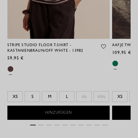
STRIPE STUDIO FLOOR T-SHIRT -
AAFJE TWILL
KASTANIENBRAUN/OFF WHITE - 13982
109,95 €
59,95 €
XS
S
M
L
XL
XXL
XS
S
HINZUFÜGEN