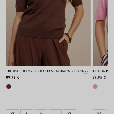
TRUIDA PULLOVER - KASTANIENBRAUN - 13989
TRUIDA PULL
89,95 €
89,95 €
XS
S
M
L
XL
XS
S