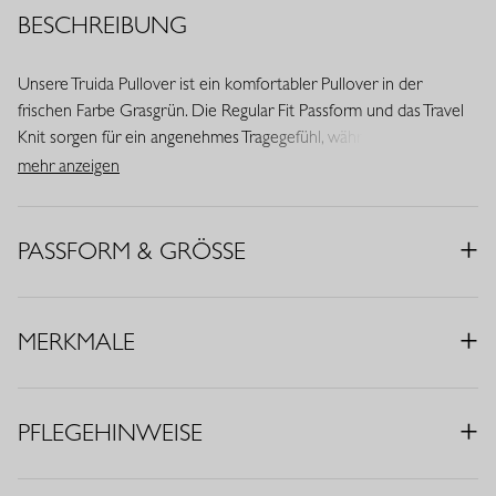
BESCHREIBUNG
Unsere Truida Pullover ist ein komfortabler Pullover in der
frischen Farbe Grasgrün. Die Regular Fit Passform und das Travel
Knit sorgen für ein angenehmes Tragegefühl, während der V-
Ausschnitt eine feminine Ausstrahlung verleiht.
mehr anzeigen
• Farbe: Grasgrün
• Passform: Regular Fit
PASSFORM & GRÖSSE
• V-Ausschnitt
• Lange Ärmel
• Komfortabler Stretch
MERKMALE
• Knitterarm
• Ideales Basic
• Material: Travel Knit (70% Viskose (EcoVero), 30% Polyamid)
PFLEGEHINWEISE