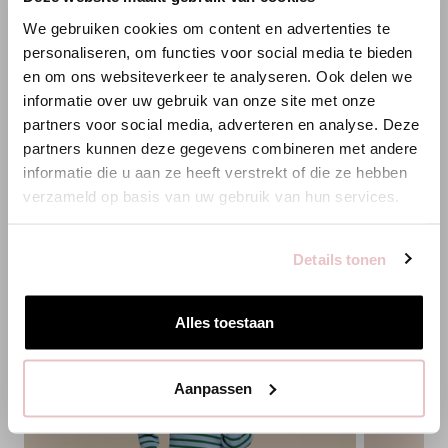
×
WILLKOMMEN BEI STUDIO
We gebruiken cookies om content en advertenties te
ANNELOES
personaliseren, om functies voor social media te bieden
XS
S
M
L
XL
en om ons websiteverkeer te analyseren. Ook delen we
Es scheint, dass du uns von einem anderen Land aus
informatie over uw gebruik van onze site met onze
besuchst.
HINZUFÜGEN
partners voor social media, adverteren en analyse. Deze
partners kunnen deze gegevens combineren met andere
Bist du am richtigen Ort?
informatie die u aan ze heeft verstrekt of die ze hebben
PASSENDE PRODUKTE
verzameld op basis van uw gebruik van hun services.
Zur niederländischen Seite wechseln
Details tonen
Hier bleiben
Alles toestaan
Aanpassen