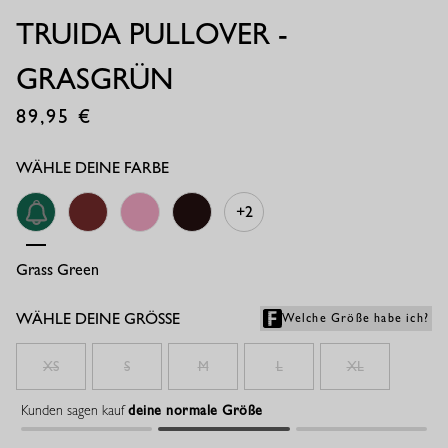
TRUIDA PULLOVER -
GRASGRÜN
89,95
€
WÄHLE DEINE FARBE
+2
Grass Green
Chestnut
Pop Pink
Espresso
WÄHLE DEINE GRÖSSE
Welche Größe habe ich?
XS
S
M
L
XL
Kunden sagen kauf
deine normale Größe