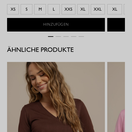
XS
S
M
L
XXS
XL
XXL
XL
X
HINZUFÜGEN
ÄHNLICHE PRODUKTE