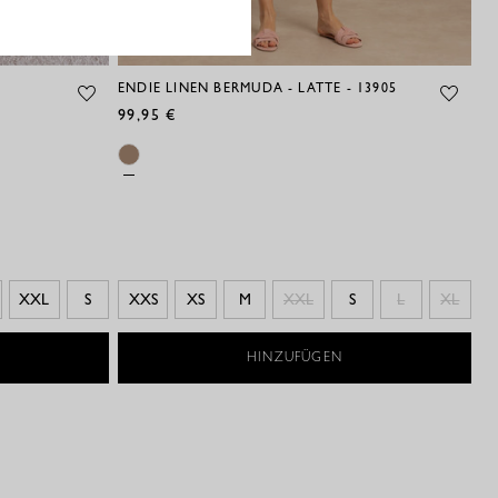
ENDIE LINEN BERMUDA - LATTE - 13905
CI
99,95 €
89
XXL
S
XXS
XS
M
XXL
S
L
XL
HINZUFÜGEN