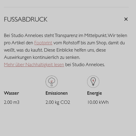
Haut an. Dank seiner atmungsaktiven Qualität, der
schnelltrocknenden Eigenschaften und des angenehmen
Stretchkomforts bewegt sich dieser Stoff mühelos mit. Eine
FUSSABDRUCK
feine, leichte Qualität mit eleganter Optik, die den ganzen Tag
ihre Form behält.
Bei Studio Anneloes steht Transparenz im Mittelpunkt. Wir teilen
pro Artikel den
Footprint
vom Rohstoff bis zum Shop, damit du
weißt, was du kaufst. Diese Einblicke helfen uns, diese
Auswirkungen kontinuierlich zu senken.
Mehr über Nachhaltigkeit lesen
bei Studio Anneloes.
Wasser
Emissionen
Energie
2.00 m3
2.00 kg CO2
10.00 kWh