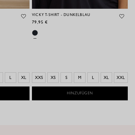
VICKY T-SHIRT - DUNKELBLAU
VI
79,95 €
11
L
XL
XXS
XS
S
M
L
XL
XXL
HINZUFÜGEN