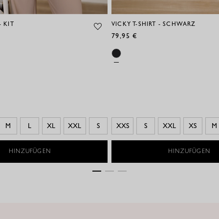
- KIT
VICKY T-SHIRT - SCHWARZ
79,95 €
M
L
XL
XXL
S
XXS
S
XXL
XS
M
HINZUFÜGEN
HINZUFÜGEN