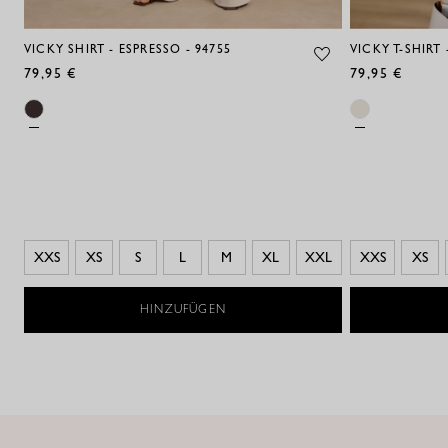
VICKY SHIRT - ESPRESSO - 94755
VICKY T-SHIRT 
79,95 €
79,95 €
XXS
XS
S
L
M
XL
XXL
XXS
XS
HINZUFÜGEN