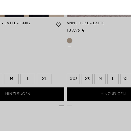
- LATTE - 14402
ANNE HOSE - LATTE
139,95 €
M
L
XL
XXS
XS
M
L
XL
HINZUFÜGEN
HINZUFÜGEN