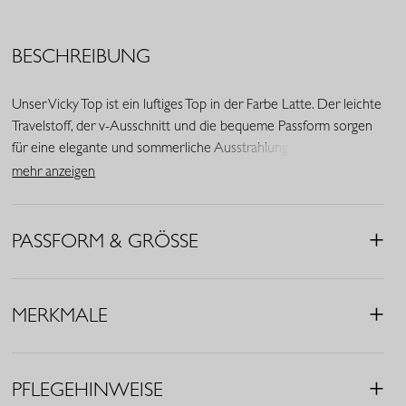
BESCHREIBUNG
Unser Vicky Top ist ein luftiges Top in der Farbe Latte. Der leichte
Travelstoff, der v-Ausschnitt und die bequeme Passform sorgen
für eine elegante und sommerliche Ausstrahlung.
mehr anzeigen
• Farbe: Latte
• Regular Fit
• V-Ausschnitt
PASSFORM & GRÖSSE
• Ärmellos
• Elastischer Bund
• Hergestellt aus Light Travelstoff (73% Polyamid, 27% Elasthan)
MERKMALE
Travelstoff ist ein komfortabler, pflegeleichter Stretchstoff, der
kaum knittert und lange schön bleibt. Travelstoff Light ist die
PFLEGEHINWEISE
luftigste Variante und fühlt sich leicht und geschmeidig auf der