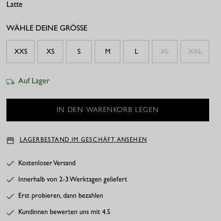
Latte
New Fuchsia
Chestnut
Plum
WÄHLE DEINE GRÖSSE
XXS
XS
S
M
L
XL
XXL
Auf Lager
LAGERBESTAND IM GESCHÄFT ANSEHEN
Kostenloser Versand
Innerhalb von 2-3 Werktagen geliefert
Erst probieren, dann bezahlen
Kundinnen bewerten uns mit 4.5