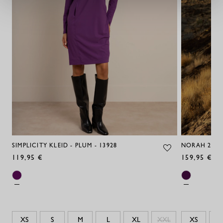
SIMPLICITY KLEID - PLUM - 13928
NORAH 2WAY 
119,95 €
159,95 €
XS
S
M
L
XL
XXL
XS
S