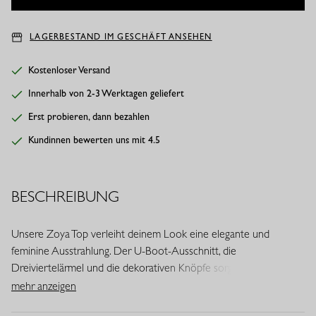
LAGERBESTAND IM GESCHÄFT ANSEHEN
Kostenloser Versand
Innerhalb von 2-3 Werktagen geliefert
Erst probieren, dann bezahlen
Kundinnen bewerten uns mit 4.5
BESCHREIBUNG
Unsere Zoya Top verleiht deinem Look eine elegante und
feminine Ausstrahlung. Der U-Boot-Ausschnitt, die
Dreiviertelärmel und die dekorativen Knöpfe sorgen für eine
stilvolle Optik. Dank des leichten Travelstoffs verbindet dieses
mehr anzeigen
Modell Komfort mit Eleganz.