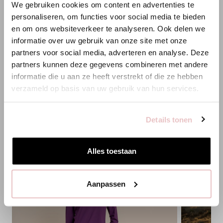
We gebruiken cookies om content en advertenties te
ANNELOES
personaliseren, om functies voor social media te bieden
XXS
XS
S
M
L
XL
XXL
3XL
en om ons websiteverkeer te analyseren. Ook delen we
Es scheint, dass du uns von einem anderen Land aus
informatie over uw gebruik van onze site met onze
besuchst.
HINZUFÜGEN
partners voor social media, adverteren en analyse. Deze
partners kunnen deze gegevens combineren met andere
Bist du am richtigen Ort?
informatie die u aan ze heeft verstrekt of die ze hebben
PASSENDE PRODUKTE
verzameld op basis van uw gebruik van hun services.
Zur niederländischen Seite wechseln
Details tonen
Hier bleiben
Alles toestaan
Aanpassen