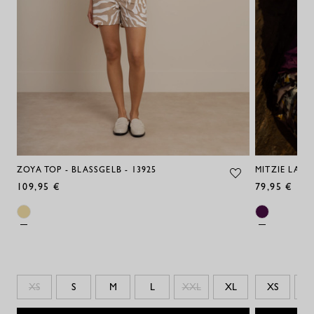
ZOYA TOP - BLASSGELB - 13925
MITZIE LACE
109,95 €
79,95 €
XS
S
M
L
XXL
XL
XS
S