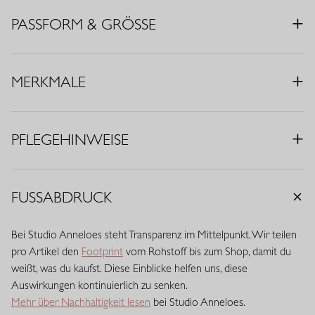
• Farbe: Pflaume
PASSFORM & GRÖSSE
• Regular Fit
• U-Boot-Ausschnitt
• Dreiviertelärmel
MERKMALE
• Knöpfe
• Material: Light Travelstoff (73% Polyamid, 27% Elasthan)
PFLEGEHINWEISE
Travelstoff ist ein komfortabler, pflegeleichter Stretchstoff, der
kaum knittert und lange schön bleibt. Travelstoff Light ist die
luftigste Variante und fühlt sich leicht und geschmeidig auf der
Haut an. Dank seiner atmungsaktiven Qualität, der
FUSSABDRUCK
schnelltrocknenden Eigenschaften und des angenehmen
Stretchkomforts bewegt sich dieser Stoff mühelos mit. Eine feine,
Bei Studio Anneloes steht Transparenz im Mittelpunkt. Wir teilen
leichte Qualität mit eleganter Optik, die den ganzen Tag ihre Form
pro Artikel den
Footprint
vom Rohstoff bis zum Shop, damit du
behält.
weißt, was du kaufst. Diese Einblicke helfen uns, diese
Auswirkungen kontinuierlich zu senken.
Mehr über Nachhaltigkeit lesen
bei Studio Anneloes.