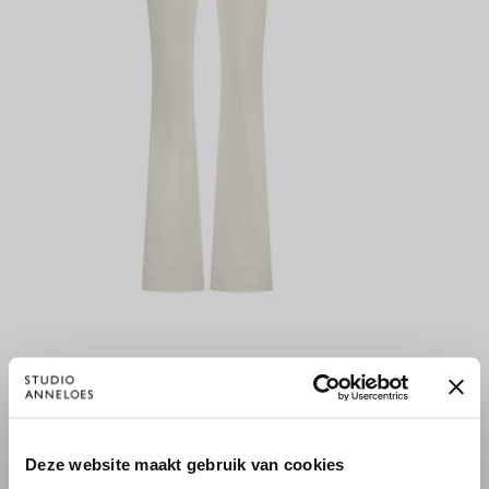
FLAIR BONDED TROUSERS - KIT
149,95 €
×
Deze website maakt gebruik van cookies
WILLKOMMEN BEI STUDIO