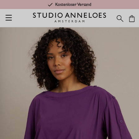
Kostenloser Versand
Startseite
Shop
Anlässe
Reisekleidung
Zoya top - plum